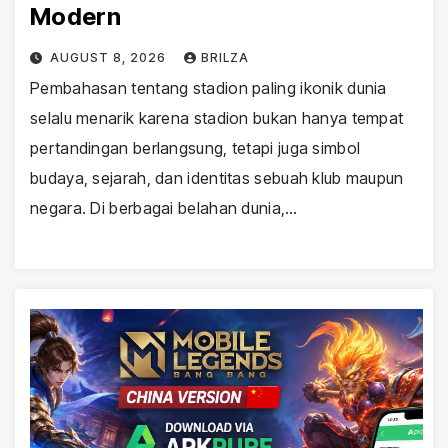
Modern
AUGUST 8, 2026
BRILZA
Pembahasan tentang stadion paling ikonik dunia
selalu menarik karena stadion bukan hanya tempat
pertandingan berlangsung, tetapi juga simbol
budaya, sejarah, dan identitas sebuah klub maupun
negara. Di berbagai belahan dunia,…