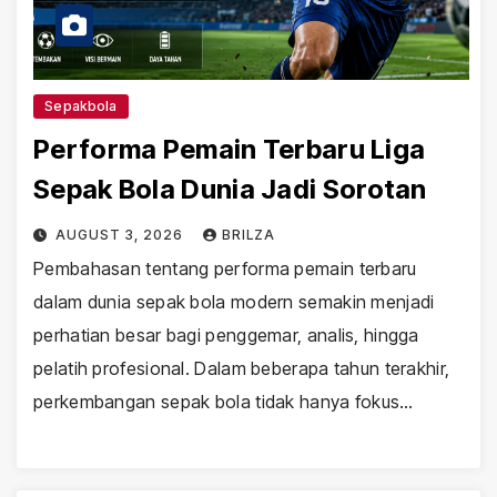
Sepakbola
Performa Pemain Terbaru Liga
Sepak Bola Dunia Jadi Sorotan
AUGUST 3, 2026
BRILZA
Pembahasan tentang performa pemain terbaru
dalam dunia sepak bola modern semakin menjadi
perhatian besar bagi penggemar, analis, hingga
pelatih profesional. Dalam beberapa tahun terakhir,
perkembangan sepak bola tidak hanya fokus…