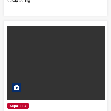
cukup sering…
Sepakbola