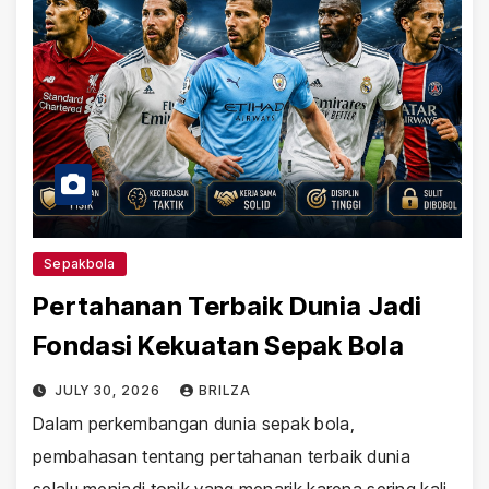
Sepakbola
Pertahanan Terbaik Dunia Jadi
Fondasi Kekuatan Sepak Bola
JULY 30, 2026
BRILZA
Dalam perkembangan dunia sepak bola,
pembahasan tentang pertahanan terbaik dunia