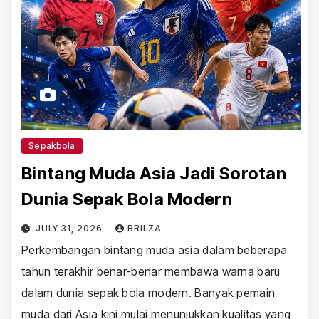
Sepakbola
Bintang Muda Asia Jadi Sorotan
Dunia Sepak Bola Modern
JULY 31, 2026
BRILZA
Perkembangan bintang muda asia dalam beberapa
tahun terakhir benar-benar membawa warna baru
dalam dunia sepak bola modern. Banyak pemain
muda dari Asia kini mulai menunjukkan kualitas yang