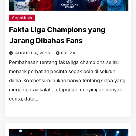
Sepakbola
Fakta Liga Champions yang
Jarang Dibahas Fans
AUGUST 4, 2026
BRILZA
Pembahasan tentang fakta liga champions selalu
menarik perhatian pecinta sepak bola di seluruh
dunia. Kompetisi ini bukan hanya tentang siapa yang
menang atau kalah, tetapi juga menyimpan banyak
cerita, data,…