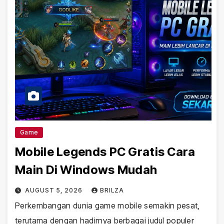
Game
Mobile Legends PC Gratis Cara
Main Di Windows Mudah
AUGUST 5, 2026
BRILZA
Perkembangan dunia game mobile semakin pesat,
terutama dengan hadirnya berbagai judul populer