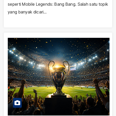
seperti Mobile Legends: Bang Bang. Salah satu topik
yang banyak dicari…