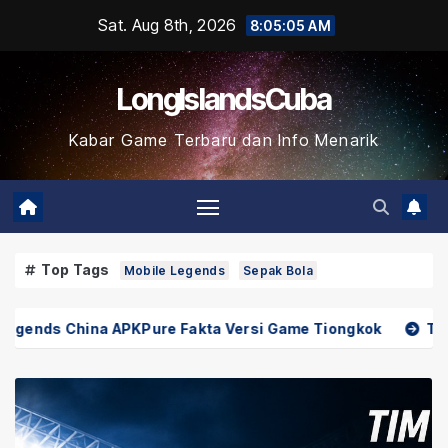
Skip
Sat. Aug 8th, 2026
8:05:08 AM
to
content
LongIslandsCuba
Kabar Game Terbaru dan Info Menarik
Top Tags
Mobile Legends
Sepak Bola
ta Versi Game Tiongkok
Tim Dengan Rekor Tandang Ja