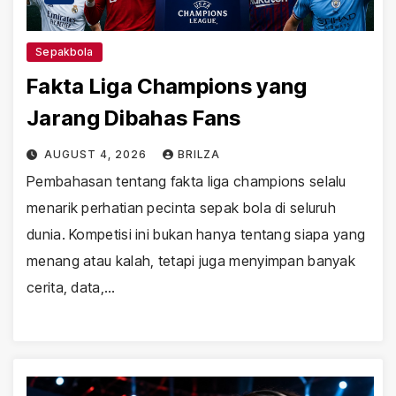
Sepakbola
Fakta Liga Champions yang
Jarang Dibahas Fans
AUGUST 4, 2026
BRILZA
Pembahasan tentang fakta liga champions selalu
menarik perhatian pecinta sepak bola di seluruh
dunia. Kompetisi ini bukan hanya tentang siapa yang
menang atau kalah, tetapi juga menyimpan banyak
cerita, data,…