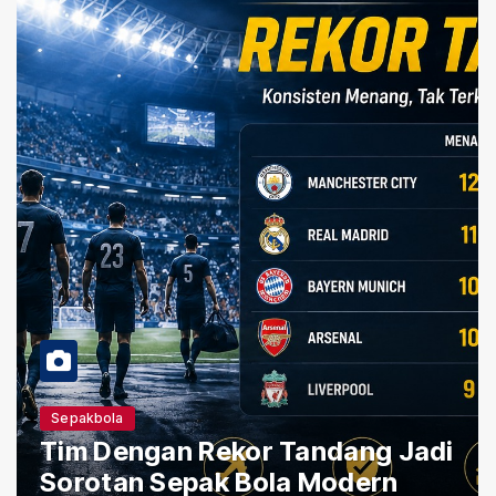
Game
Mobile Legends Instalar PC
Cara Mudah Main Di Komputer