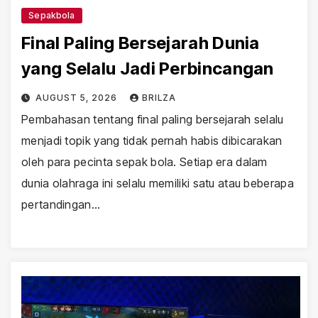
Sepakbola
Final Paling Bersejarah Dunia
yang Selalu Jadi Perbincangan
AUGUST 5, 2026
BRILZA
Pembahasan tentang final paling bersejarah selalu
menjadi topik yang tidak pernah habis dibicarakan
oleh para pecinta sepak bola. Setiap era dalam
dunia olahraga ini selalu memiliki satu atau beberapa
pertandingan…