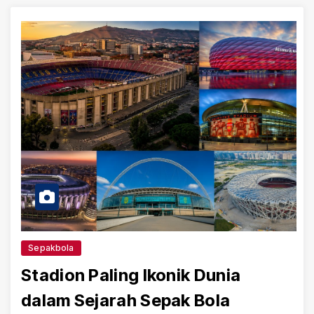
Sepakbola
Stadion Paling Ikonik Dunia
dalam Sejarah Sepak Bola