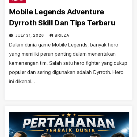
Mobile Legends Adventure
Dyrroth Skill Dan Tips Terbaru
JULY 31, 2026
BRILZA
Dalam dunia game Mobile Legends, banyak hero
yang memiliki peran penting dalam menentukan
kemenangan tim. Salah satu hero fighter yang cukup
populer dan sering digunakan adalah Dyrroth. Hero
ini dikenal…