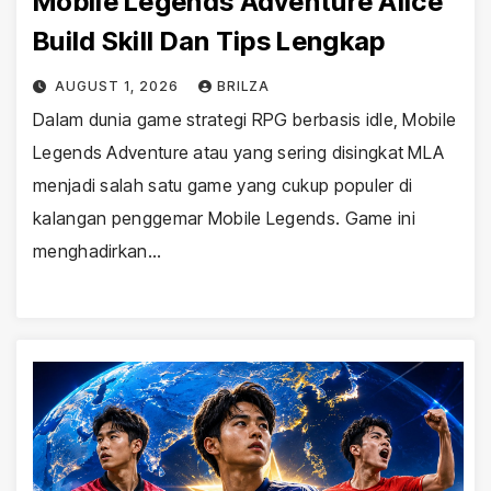
Mobile Legends Adventure Alice
Build Skill Dan Tips Lengkap
AUGUST 1, 2026
BRILZA
Dalam dunia game strategi RPG berbasis idle, Mobile
Legends Adventure atau yang sering disingkat MLA
menjadi salah satu game yang cukup populer di
kalangan penggemar Mobile Legends. Game ini
menghadirkan…