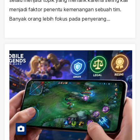
selalu menjadi topik yang menarik karena sering kali
menjadi faktor penentu kemenangan sebuah tim.
Banyak orang lebih fokus pada penyerang…