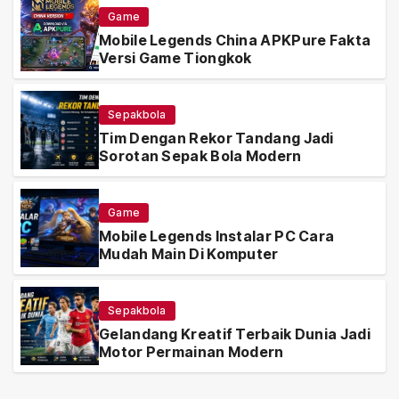
Game
Mobile Legends China APKPure Fakta
Versi Game Tiongkok
Sepakbola
Tim Dengan Rekor Tandang Jadi
Sorotan Sepak Bola Modern
Game
Mobile Legends Instalar PC Cara
Mudah Main Di Komputer
Sepakbola
Gelandang Kreatif Terbaik Dunia Jadi
Motor Permainan Modern