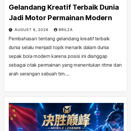
Gelandang Kreatif Terbaik Dunia
Jadi Motor Permainan Modern
AUGUST 6, 2026
BRILZA
Pembahasan tentang gelandang kreatif terbaik
dunia selalu menjadi topik menarik dalam dunia
sepak bola modern karena posisi ini dianggap
sebagai otak permainan yang menentukan ritme dan
arah serangan sebuah tim.…