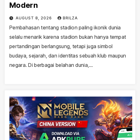
Modern
AUGUST 8, 2026
BRILZA
Pembahasan tentang stadion paling ikonik dunia
selalu menarik karena stadion bukan hanya tempat
pertandingan berlangsung, tetapi juga simbol
budaya, sejarah, dan identitas sebuah klub maupun
negara. Di berbagai belahan dunia,…