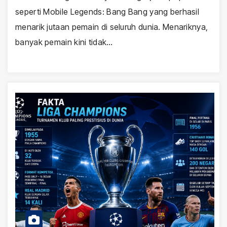
seperti Mobile Legends: Bang Bang yang berhasil
menarik jutaan pemain di seluruh dunia. Menariknya,
banyak pemain kini tidak…