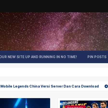
OUR NEW SITE UP AND RUNNING IN NO TIME!
PIN POSTS
 China Versi Server Dan Cara Download
Final Paling B
Sepakbola