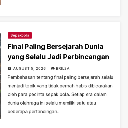
Sepakbola
Final Paling Bersejarah Dunia
yang Selalu Jadi Perbincangan
AUGUST 5, 2026
BRILZA
Pembahasan tentang final paling bersejarah selalu
menjadi topik yang tidak pernah habis dibicarakan
oleh para pecinta sepak bola. Setiap era dalam
dunia olahraga ini selalu memiliki satu atau
beberapa pertandingan…