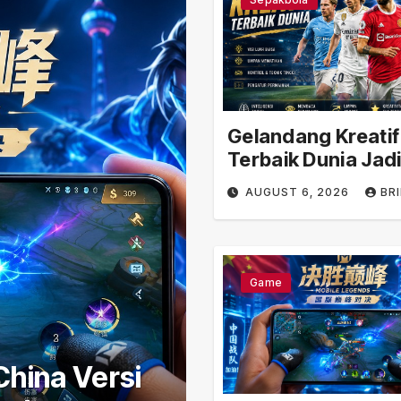
Gelandang Kreatif
Terbaik Dunia Jad
Motor Permainan
AUGUST 6, 2026
BR
Modern
Game
Game
Dunia yang
Mobile Legend