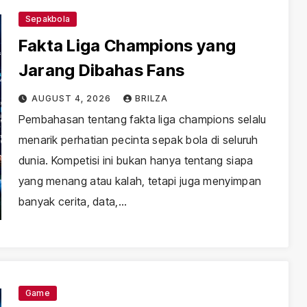
Sepakbola
Fakta Liga Champions yang
Jarang Dibahas Fans
AUGUST 4, 2026
BRILZA
Pembahasan tentang fakta liga champions selalu
menarik perhatian pecinta sepak bola di seluruh
dunia. Kompetisi ini bukan hanya tentang siapa
yang menang atau kalah, tetapi juga menyimpan
banyak cerita, data,…
Game