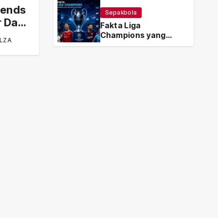
Mudah
Di
gends
Sepakbola
r Dan
ZA
AUG
Fakta Liga
Champions yang
ILZA
Jarang Dibahas Fans