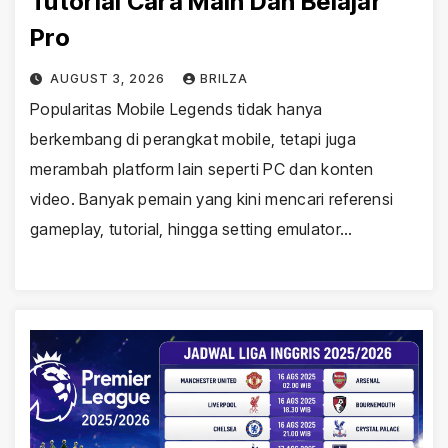
Tutorial Cara Main Dan Belajar
Pro
AUGUST 3, 2026
BRILZA
Popularitas Mobile Legends tidak hanya
berkembang di perangkat mobile, tetapi juga
merambah platform lain seperti PC dan konten
video. Banyak pemain yang kini mencari referensi
gameplay, tutorial, hingga setting emulator…