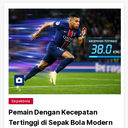
Sepakbola
Pemain Dengan Kecepatan
Tertinggi di Sepak Bola Modern