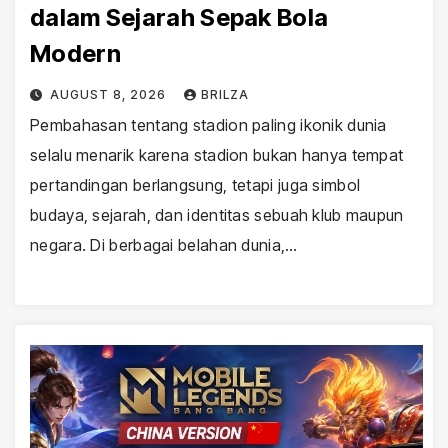
dalam Sejarah Sepak Bola
Modern
AUGUST 8, 2026
BRILZA
Pembahasan tentang stadion paling ikonik dunia
selalu menarik karena stadion bukan hanya tempat
pertandingan berlangsung, tetapi juga simbol
budaya, sejarah, dan identitas sebuah klub maupun
negara. Di berbagai belahan dunia,…