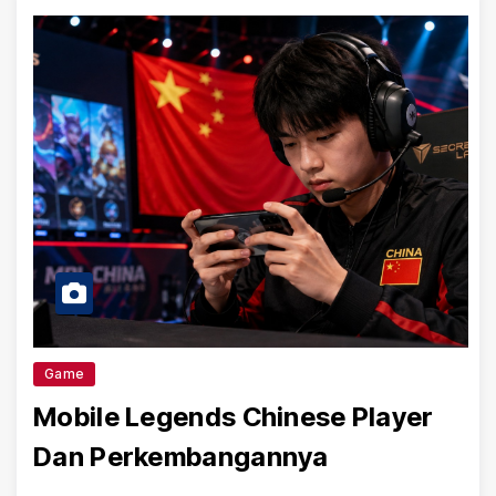
Game
Mobile Legends Chinese Player
Dan Perkembangannya