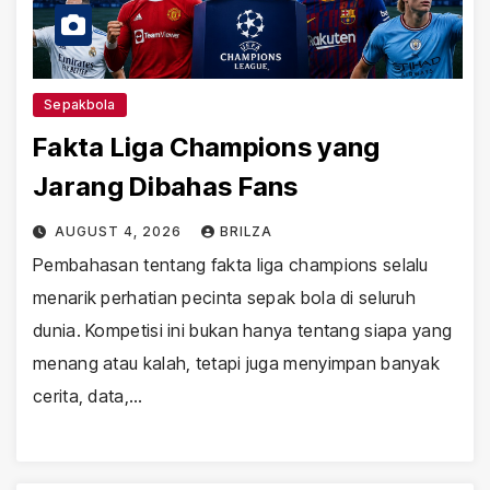
Sepakbola
Fakta Liga Champions yang
Jarang Dibahas Fans
AUGUST 4, 2026
BRILZA
Pembahasan tentang fakta liga champions selalu
menarik perhatian pecinta sepak bola di seluruh
dunia. Kompetisi ini bukan hanya tentang siapa yang
menang atau kalah, tetapi juga menyimpan banyak
cerita, data,…