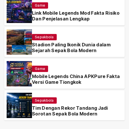
Game
Link Mobile Legends Mod Fakta Risiko
Dan Penjelasan Lengkap
Sepakbola
Stadion Paling Ikonik Dunia dalam
Sejarah Sepak Bola Modern
Game
Mobile Legends China APKPure Fakta
Versi Game Tiongkok
Sepakbola
Tim Dengan Rekor Tandang Jadi
Sorotan Sepak Bola Modern