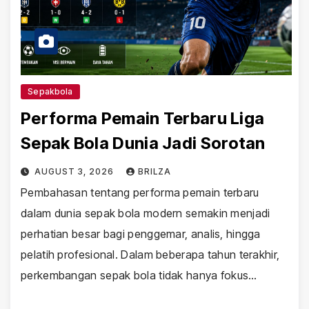
Sepakbola
Performa Pemain Terbaru Liga
Sepak Bola Dunia Jadi Sorotan
AUGUST 3, 2026
BRILZA
Pembahasan tentang performa pemain terbaru
dalam dunia sepak bola modern semakin menjadi
perhatian besar bagi penggemar, analis, hingga
pelatih profesional. Dalam beberapa tahun terakhir,
perkembangan sepak bola tidak hanya fokus…