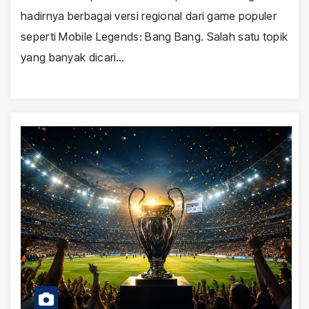
hadirnya berbagai versi regional dari game populer
seperti Mobile Legends: Bang Bang. Salah satu topik
yang banyak dicari…