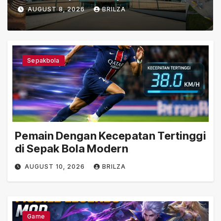
AUGUST 8, 2026
BRILZA
Sepakbola
Pemain Dengan Kecepatan Tertinggi
di Sepak Bola Modern
AUGUST 10, 2026
BRILZA
Game