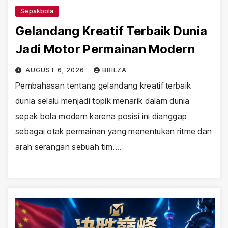
Sepakbola
Gelandang Kreatif Terbaik Dunia
Jadi Motor Permainan Modern
AUGUST 6, 2026
BRILZA
Pembahasan tentang gelandang kreatif terbaik
dunia selalu menjadi topik menarik dalam dunia
sepak bola modern karena posisi ini dianggap
sebagai otak permainan yang menentukan ritme dan
arah serangan sebuah tim.…