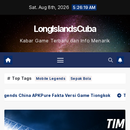
Skip
Sat. Aug 8th, 2026
5:26:21 AM
to
content
LongIslandsCuba
Kabar Game Terbaru dan Info Menarik
Top Tags
Mobile Legends
Sepak Bola
kta Versi Game Tiongkok
Tim Dengan Rekor Tandang Ja