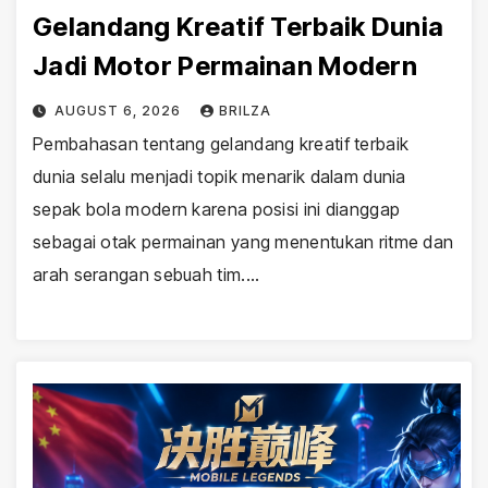
Gelandang Kreatif Terbaik Dunia
Jadi Motor Permainan Modern
AUGUST 6, 2026
BRILZA
Pembahasan tentang gelandang kreatif terbaik
dunia selalu menjadi topik menarik dalam dunia
sepak bola modern karena posisi ini dianggap
sebagai otak permainan yang menentukan ritme dan
arah serangan sebuah tim.…