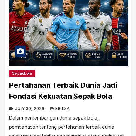
Sepakbola
Pertahanan Terbaik Dunia Jadi
Fondasi Kekuatan Sepak Bola
JULY 30, 2026
BRILZA
Dalam perkembangan dunia sepak bola,
pembahasan tentang pertahanan terbaik dunia