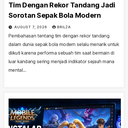
Tim Dengan Rekor Tandang Jadi
Sorotan Sepak Bola Modern
AUGUST 7, 2026
BRILZA
Pembahasan tentang tim dengan rekor tandang
dalam dunia sepak bola modern selalu menarik untuk
diikuti karena performa sebuah tim saat bermain di
luar kandang sering menjadi indikator sejauh mana
mental…