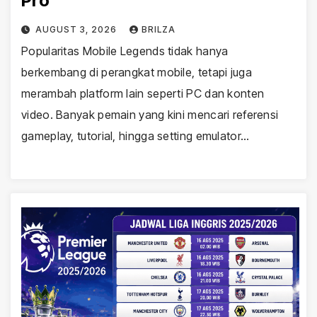
Pro
AUGUST 3, 2026
BRILZA
Popularitas Mobile Legends tidak hanya
berkembang di perangkat mobile, tetapi juga
merambah platform lain seperti PC dan konten
video. Banyak pemain yang kini mencari referensi
gameplay, tutorial, hingga setting emulator…