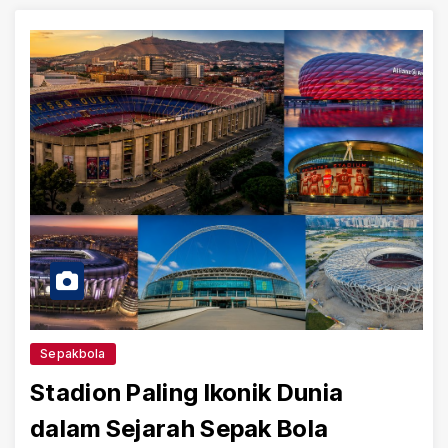
Sepakbola
Stadion Paling Ikonik Dunia
dalam Sejarah Sepak Bola