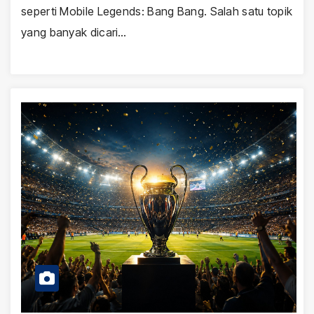
seperti Mobile Legends: Bang Bang. Salah satu topik
yang banyak dicari…