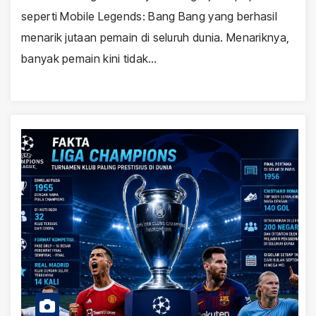
seperti Mobile Legends: Bang Bang yang berhasil
menarik jutaan pemain di seluruh dunia. Menariknya,
banyak pemain kini tidak…