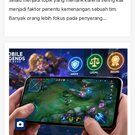
selalu menjadi topik yang menarik karena sering kali
menjadi faktor penentu kemenangan sebuah tim.
Banyak orang lebih fokus pada penyerang…