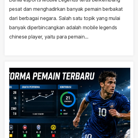
pesat dan menghadirkan banyak pemain berbakat
dari berbagai negara. Salah satu topik yang mulai
banyak diperbincangkan adalah mobile legends
chinese player, yaitu para pemain…