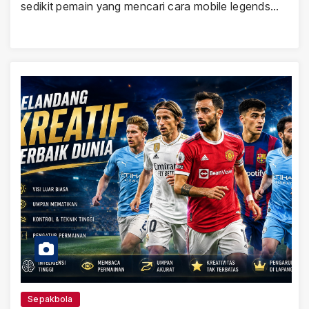
sedikit pemain yang mencari cara mobile legends…
Sepakbola