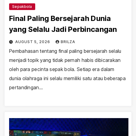
Sepakbola
Final Paling Bersejarah Dunia
yang Selalu Jadi Perbincangan
AUGUST 5, 2026
BRILZA
Pembahasan tentang final paling bersejarah selalu
menjadi topik yang tidak pernah habis dibicarakan
oleh para pecinta sepak bola. Setiap era dalam
dunia olahraga ini selalu memiliki satu atau beberapa
pertandingan…