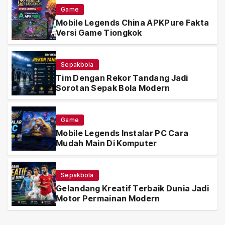
Game
Mobile Legends China APKPure Fakta
Versi Game Tiongkok
Sepakbola
Tim Dengan Rekor Tandang Jadi
Sorotan Sepak Bola Modern
Game
Mobile Legends Instalar PC Cara
Mudah Main Di Komputer
Sepakbola
Gelandang Kreatif Terbaik Dunia Jadi
Motor Permainan Modern