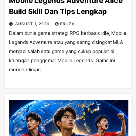
Mobile Legends Adventure Alice
Build Skill Dan Tips Lengkap
AUGUST 1, 2026
BRILZA
Dalam dunia game strategi RPG berbasis idle, Mobile
Legends Adventure atau yang sering disingkat MLA
menjadi salah satu game yang cukup populer di
kalangan penggemar Mobile Legends. Game ini
menghadirkan…