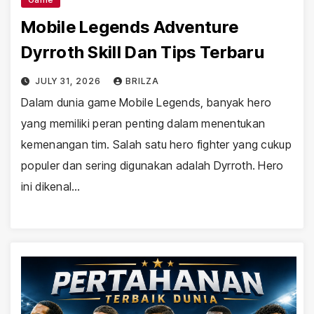
Mobile Legends Adventure
Dyrroth Skill Dan Tips Terbaru
JULY 31, 2026
BRILZA
Dalam dunia game Mobile Legends, banyak hero
yang memiliki peran penting dalam menentukan
kemenangan tim. Salah satu hero fighter yang cukup
populer dan sering digunakan adalah Dyrroth. Hero
ini dikenal…