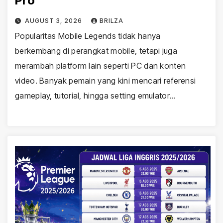
Pro
AUGUST 3, 2026
BRILZA
Popularitas Mobile Legends tidak hanya
berkembang di perangkat mobile, tetapi juga
merambah platform lain seperti PC dan konten
video. Banyak pemain yang kini mencari referensi
gameplay, tutorial, hingga setting emulator…