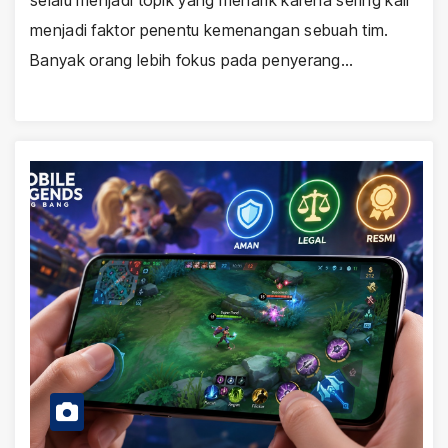
selalu menjadi topik yang menarik karena sering kali
menjadi faktor penentu kemenangan sebuah tim.
Banyak orang lebih fokus pada penyerang…