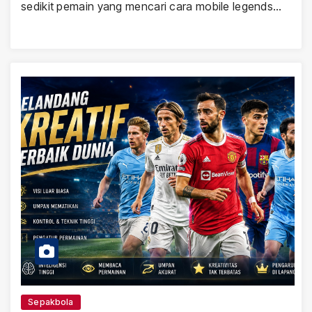
sedikit pemain yang mencari cara mobile legends…
Sepakbola