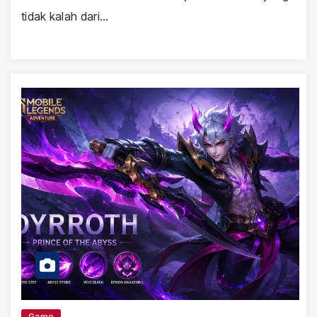
tidak kalah dari…
Game