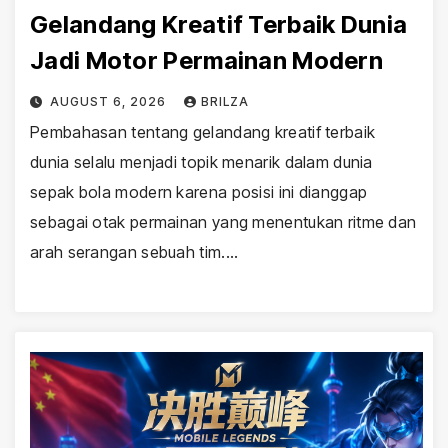
Gelandang Kreatif Terbaik Dunia
Jadi Motor Permainan Modern
AUGUST 6, 2026
BRILZA
Pembahasan tentang gelandang kreatif terbaik
dunia selalu menjadi topik menarik dalam dunia
sepak bola modern karena posisi ini dianggap
sebagai otak permainan yang menentukan ritme dan
arah serangan sebuah tim.…