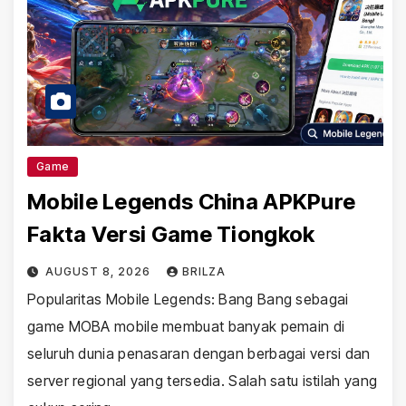
Game
Mobile Legends China APKPure
Fakta Versi Game Tiongkok
AUGUST 8, 2026
BRILZA
Popularitas Mobile Legends: Bang Bang sebagai
game MOBA mobile membuat banyak pemain di
seluruh dunia penasaran dengan berbagai versi dan
server regional yang tersedia. Salah satu istilah yang