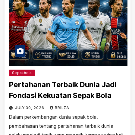
Sepakbola
Pertahanan Terbaik Dunia Jadi
Fondasi Kekuatan Sepak Bola
JULY 30, 2026
BRILZA
Dalam perkembangan dunia sepak bola,
pembahasan tentang pertahanan terbaik dunia