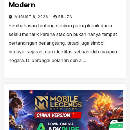
Modern
AUGUST 8, 2026
BRILZA
Pembahasan tentang stadion paling ikonik dunia
selalu menarik karena stadion bukan hanya tempat
pertandingan berlangsung, tetapi juga simbol
budaya, sejarah, dan identitas sebuah klub maupun
negara. Di berbagai belahan dunia,…