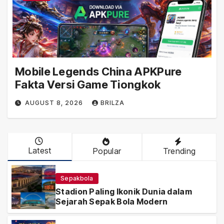
Mobile Legends China APKPure
Fakta Versi Game Tiongkok
AUGUST 8, 2026
BRILZA
Latest
Popular
Trending
Sepakbola
Stadion Paling Ikonik Dunia dalam
Sejarah Sepak Bola Modern