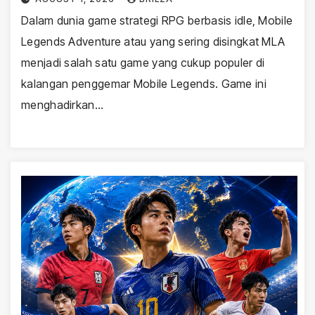
Dalam dunia game strategi RPG berbasis idle, Mobile
Legends Adventure atau yang sering disingkat MLA
menjadi salah satu game yang cukup populer di
kalangan penggemar Mobile Legends. Game ini
menghadirkan…