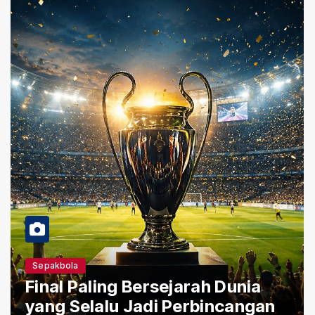
Game
Mobile Legends PC Gratis Cara
an
Main Di Windows Mudah