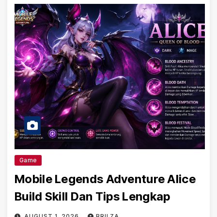
Game
Mobile Legends Adventure Alice
Build Skill Dan Tips Lengkap
AUGUST 1, 2026
BRILZA