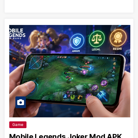
Game
Mobile Legends Joker Mod APK