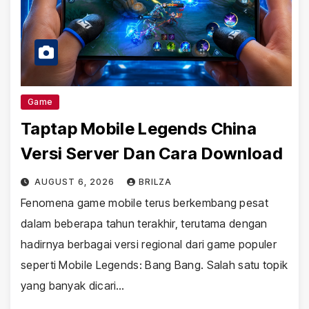
Game
Taptap Mobile Legends China
Versi Server Dan Cara Download
AUGUST 6, 2026
BRILZA
Fenomena game mobile terus berkembang pesat
dalam beberapa tahun terakhir, terutama dengan
hadirnya berbagai versi regional dari game populer
seperti Mobile Legends: Bang Bang. Salah satu topik
yang banyak dicari…