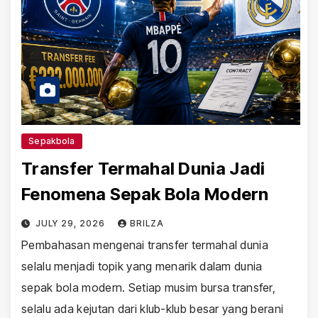
Sepakbola
Transfer Termahal Dunia Jadi
Fenomena Sepak Bola Modern
JULY 29, 2026
BRILZA
Pembahasan mengenai transfer termahal dunia
selalu menjadi topik yang menarik dalam dunia
sepak bola modern. Setiap musim bursa transfer,
selalu ada kejutan dari klub-klub besar yang berani