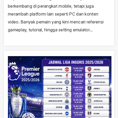
berkembang di perangkat mobile, tetapi juga
merambah platform lain seperti PC dan konten
video. Banyak pemain yang kini mencari referensi
gameplay, tutorial, hingga setting emulator…