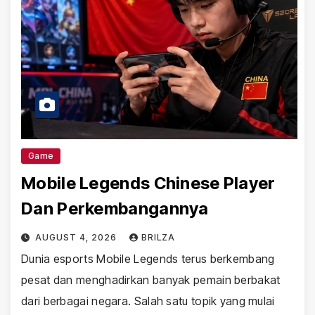
Game
Mobile Legends Chinese Player
Dan Perkembangannya
AUGUST 4, 2026
BRILZA
Dunia esports Mobile Legends terus berkembang
pesat dan menghadirkan banyak pemain berbakat
dari berbagai negara. Salah satu topik yang mulai