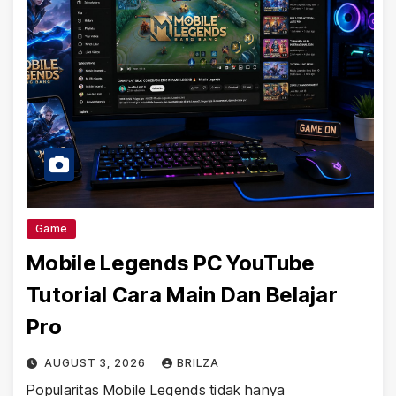
Game
Mobile Legends PC YouTube
Tutorial Cara Main Dan Belajar
Pro
AUGUST 3, 2026
BRILZA
Popularitas Mobile Legends tidak hanya