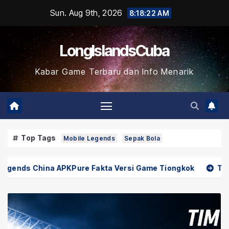
Skip
Sun. Aug 9th, 2026
8:18:24 AM
to
content
LongIslandsCuba
Kabar Game Terbaru dan Info Menarik
Top Tags
Mobile Legends
Sepak Bola
ta Versi Game Tiongkok
Tim Dengan Rekor Tandang Ja