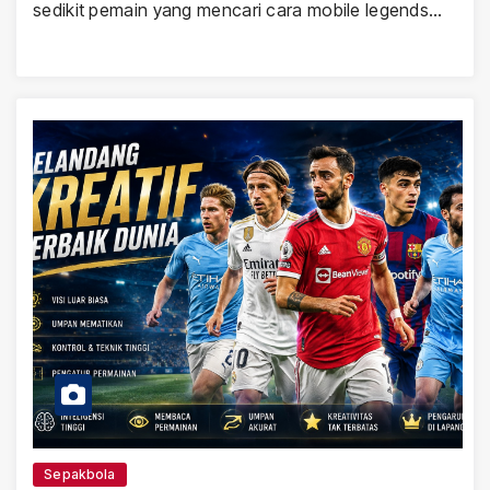
sedikit pemain yang mencari cara mobile legends…
Sepakbola