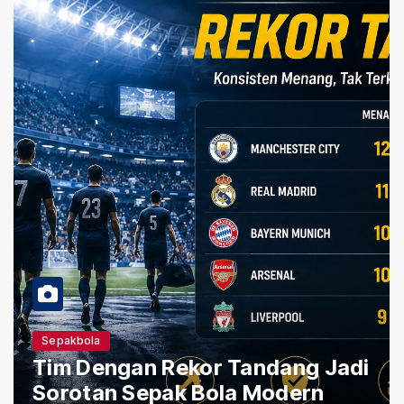
Game
i
Mobile Legends Instalar PC
Cara Mudah Main Di Komputer