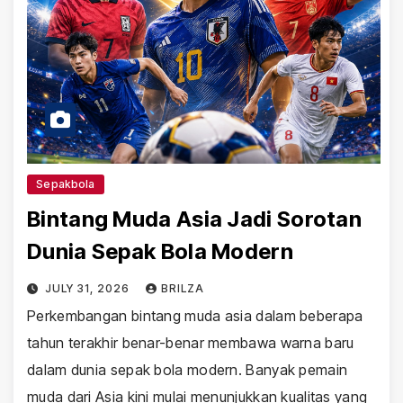
Sepakbola
Bintang Muda Asia Jadi Sorotan
Dunia Sepak Bola Modern
JULY 31, 2026
BRILZA
Perkembangan bintang muda asia dalam beberapa
tahun terakhir benar-benar membawa warna baru
dalam dunia sepak bola modern. Banyak pemain
muda dari Asia kini mulai menunjukkan kualitas yang