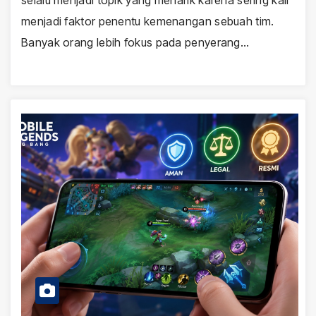
selalu menjadi topik yang menarik karena sering kali
menjadi faktor penentu kemenangan sebuah tim.
Banyak orang lebih fokus pada penyerang…