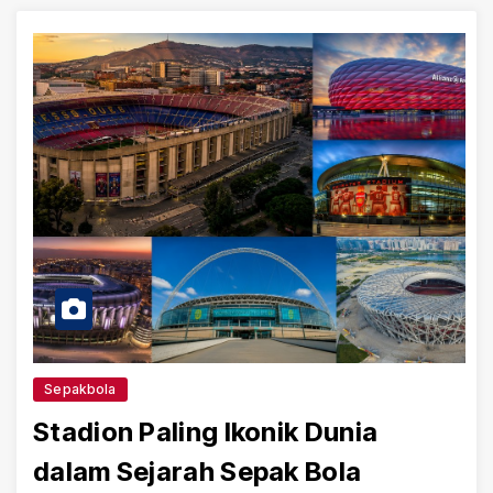
Sepakbola
Stadion Paling Ikonik Dunia
dalam Sejarah Sepak Bola