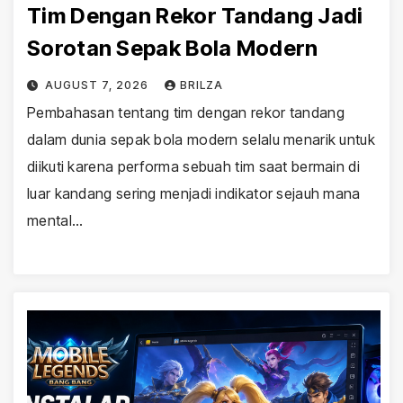
Tim Dengan Rekor Tandang Jadi
Sorotan Sepak Bola Modern
AUGUST 7, 2026
BRILZA
Pembahasan tentang tim dengan rekor tandang
dalam dunia sepak bola modern selalu menarik untuk
diikuti karena performa sebuah tim saat bermain di
luar kandang sering menjadi indikator sejauh mana
mental…