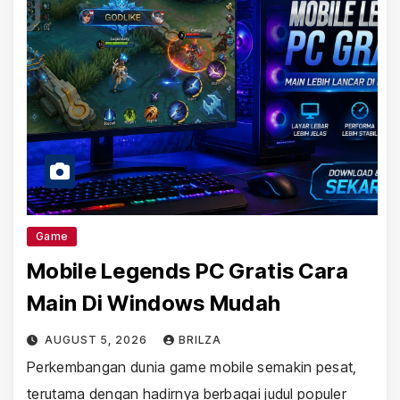
Game
Mobile Legends PC Gratis Cara
Main Di Windows Mudah
AUGUST 5, 2026
BRILZA
Perkembangan dunia game mobile semakin pesat,
terutama dengan hadirnya berbagai judul populer