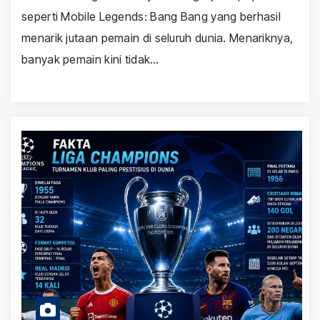
seperti Mobile Legends: Bang Bang yang berhasil
menarik jutaan pemain di seluruh dunia. Menariknya,
banyak pemain kini tidak…