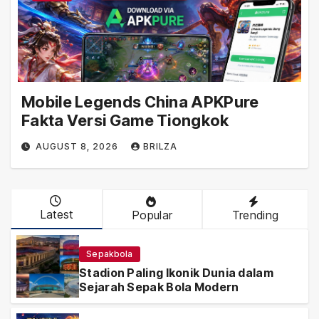
Mobile Legends China APKPure
Fakta Versi Game Tiongkok
AUGUST 8, 2026
BRILZA
Latest
Popular
Trending
Sepakbola
Stadion Paling Ikonik Dunia dalam
Sejarah Sepak Bola Modern