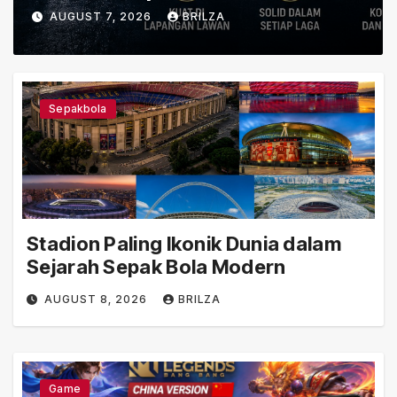
AUGUST 7, 2026
BRILZA
Sepakbola
Stadion Paling Ikonik Dunia dalam
Sejarah Sepak Bola Modern
AUGUST 8, 2026
BRILZA
Game