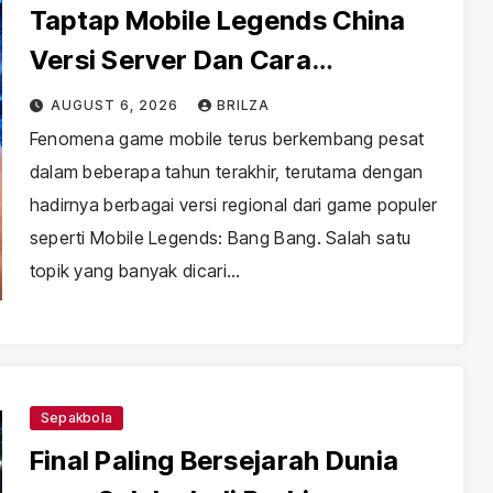
Taptap Mobile Legends China
Versi Server Dan Cara
Download
AUGUST 6, 2026
BRILZA
Fenomena game mobile terus berkembang pesat
dalam beberapa tahun terakhir, terutama dengan
hadirnya berbagai versi regional dari game populer
seperti Mobile Legends: Bang Bang. Salah satu
topik yang banyak dicari…
Sepakbola
Final Paling Bersejarah Dunia