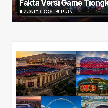
Sorotan Sepak Bola Mod
AUGUST 7, 2026
BRILZA