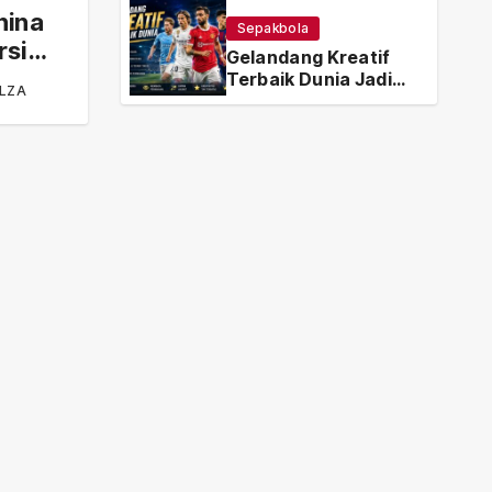
Komputer
i Komputer
Ja
hina
Sepakbola
rsi
ZA
AUG
Gelandang Kreatif
Terbaik Dunia Jadi
ILZA
Motor Permainan
Modern