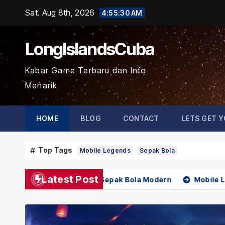
Skip
Sat. Aug 8th, 2026
4:55:32 AM
to
content
LongIslandsCuba
Kabar Game Terbaru dan Info
Menarik
HOME
BLOG
CONTACT
LETS GET Y
Top Tags
Mobile Legends
Sepak Bola
Latest Post
alam Sejarah Sepak Bola Modern
Mobile Legends China 