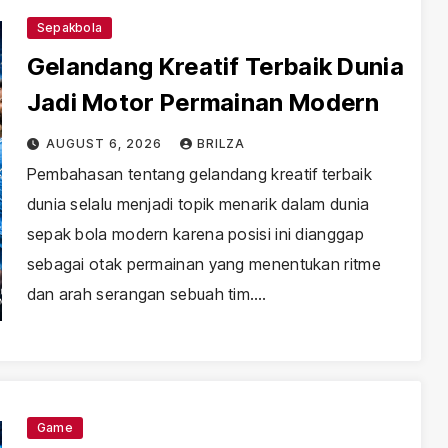
Sepakbola
Gelandang Kreatif Terbaik Dunia
Jadi Motor Permainan Modern
AUGUST 6, 2026
BRILZA
Pembahasan tentang gelandang kreatif terbaik
dunia selalu menjadi topik menarik dalam dunia
sepak bola modern karena posisi ini dianggap
sebagai otak permainan yang menentukan ritme
dan arah serangan sebuah tim.…
Game