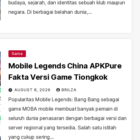
budaya, sejarah, dan identitas sebuah klub maupun
negara. Di berbagai belahan dunia,…
Game
Mobile Legends China APKPure
Fakta Versi Game Tiongkok
AUGUST 8, 2026
BRILZA
Popularitas Mobile Legends: Bang Bang sebagai
game MOBA mobile membuat banyak pemain di
seluruh dunia penasaran dengan berbagai versi dan
server regional yang tersedia. Salah satu istilah
yang cukup sering…