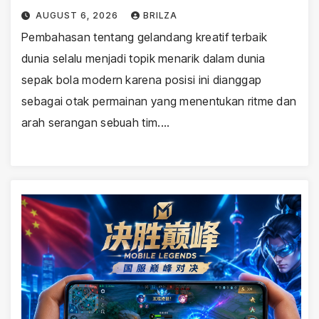
AUGUST 6, 2026
BRILZA
Pembahasan tentang gelandang kreatif terbaik
dunia selalu menjadi topik menarik dalam dunia
sepak bola modern karena posisi ini dianggap
sebagai otak permainan yang menentukan ritme dan
arah serangan sebuah tim.…