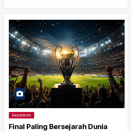
Sepakbola
Final Paling Bersejarah Dunia