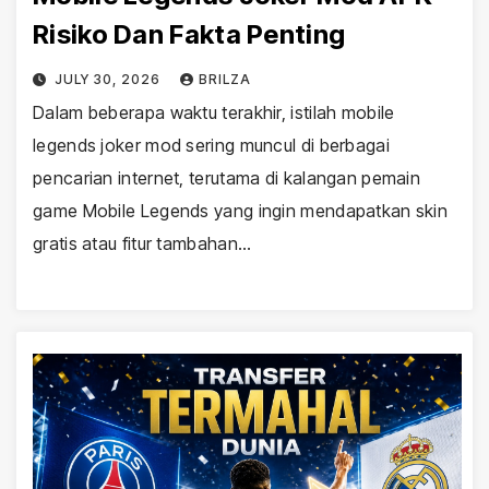
Risiko Dan Fakta Penting
JULY 30, 2026
BRILZA
Dalam beberapa waktu terakhir, istilah mobile
legends joker mod sering muncul di berbagai
pencarian internet, terutama di kalangan pemain
game Mobile Legends yang ingin mendapatkan skin
gratis atau fitur tambahan…