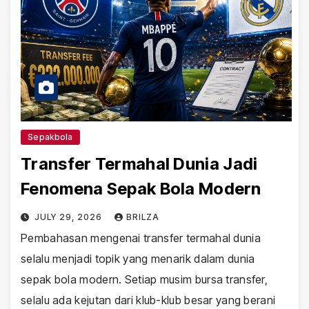
Sepakbola
Transfer Termahal Dunia Jadi
Fenomena Sepak Bola Modern
JULY 29, 2026
BRILZA
Pembahasan mengenai transfer termahal dunia
selalu menjadi topik yang menarik dalam dunia
sepak bola modern. Setiap musim bursa transfer,
selalu ada kejutan dari klub-klub besar yang berani