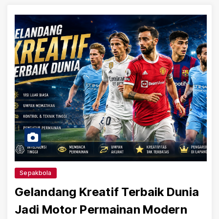
Sepakbola
Gelandang Kreatif Terbaik Dunia
Jadi Motor Permainan Modern