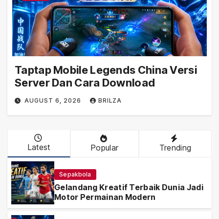
Taptap Mobile Legends China Versi
Server Dan Cara Download
AUGUST 6, 2026
BRILZA
Latest
Popular
Trending
Sepakbola
Gelandang Kreatif Terbaik Dunia Jadi
Motor Permainan Modern