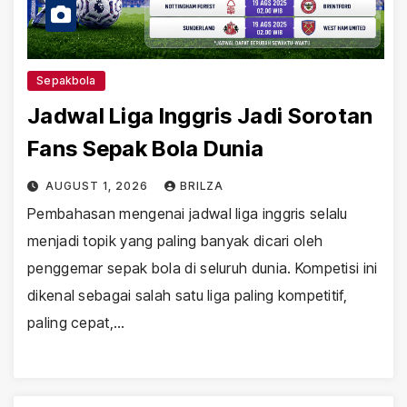
Sepakbola
Jadwal Liga Inggris Jadi Sorotan
Fans Sepak Bola Dunia
AUGUST 1, 2026
BRILZA
Pembahasan mengenai jadwal liga inggris selalu
menjadi topik yang paling banyak dicari oleh
penggemar sepak bola di seluruh dunia. Kompetisi ini
dikenal sebagai salah satu liga paling kompetitif,
paling cepat,…