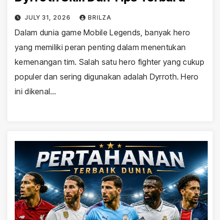
JULY 31, 2026
BRILZA
Dalam dunia game Mobile Legends, banyak hero
yang memiliki peran penting dalam menentukan
kemenangan tim. Salah satu hero fighter yang cukup
populer dan sering digunakan adalah Dyrroth. Hero
ini dikenal…