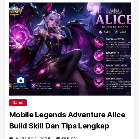
Game
Mobile Legends Adventure Alice
Build Skill Dan Tips Lengkap
AUGUST 1, 2026
BRILZA