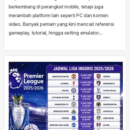
berkembang di perangkat mobile, tetapi juga
merambah platform lain seperti PC dan konten
video. Banyak pemain yang kini mencari referensi
gameplay, tutorial, hingga setting emulator…