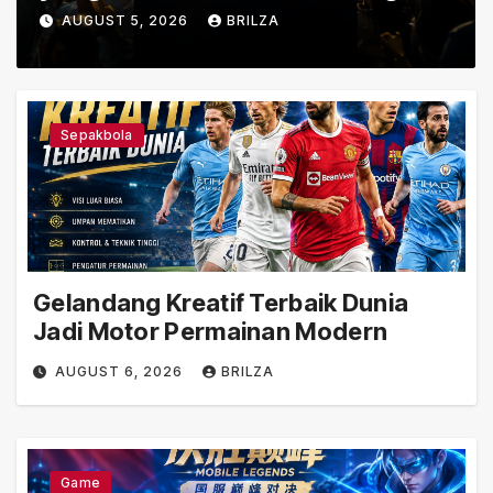
AUGUST 5, 2026
BRILZA
Sepakbola
Gelandang Kreatif Terbaik Dunia
Jadi Motor Permainan Modern
AUGUST 6, 2026
BRILZA
Game