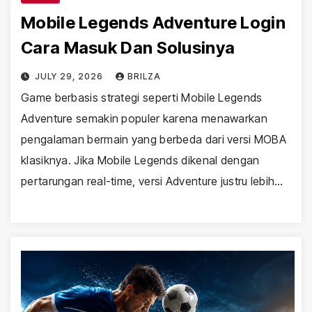
Mobile Legends Adventure Login
Cara Masuk Dan Solusinya
JULY 29, 2026
BRILZA
Game berbasis strategi seperti Mobile Legends
Adventure semakin populer karena menawarkan
pengalaman bermain yang berbeda dari versi MOBA
klasiknya. Jika Mobile Legends dikenal dengan
pertarungan real-time, versi Adventure justru lebih…