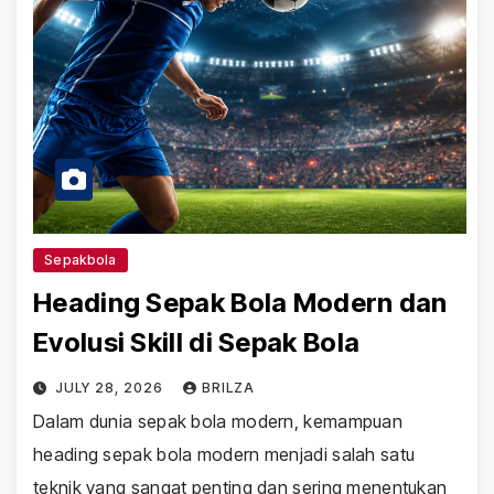
Sepakbola
Heading Sepak Bola Modern dan
Evolusi Skill di Sepak Bola
JULY 28, 2026
BRILZA
Dalam dunia sepak bola modern, kemampuan
heading sepak bola modern menjadi salah satu
teknik yang sangat penting dan sering menentukan