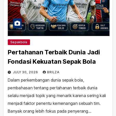
Sepakbola
Pertahanan Terbaik Dunia Jadi
Fondasi Kekuatan Sepak Bola
JULY 30, 2026
BRILZA
Dalam perkembangan dunia sepak bola,
pembahasan tentang pertahanan terbaik dunia
selalu menjadi topik yang menarik karena sering kali
menjadi faktor penentu kemenangan sebuah tim.
Banyak orang lebih fokus pada penyerang…