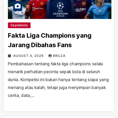
Sepakbola
Fakta Liga Champions yang
Jarang Dibahas Fans
AUGUST 4, 2026
BRILZA
Pembahasan tentang fakta liga champions selalu
menarik perhatian pecinta sepak bola di seluruh
dunia. Kompetisi ini bukan hanya tentang siapa yang
menang atau kalah, tetapi juga menyimpan banyak
cerita, data,…