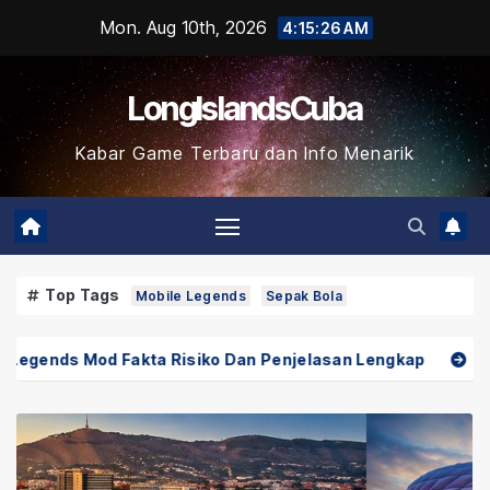
Skip
Mon. Aug 10th, 2026
4:15:28 AM
to
content
LongIslandsCuba
Kabar Game Terbaru dan Info Menarik
Top Tags
Mobile Legends
Sepak Bola
 Dan Penjelasan Lengkap
Stadion Paling Ikonik Dunia d