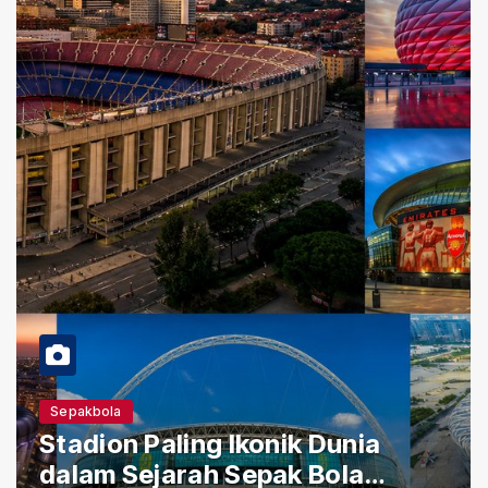
Game
Mobile Legends China APKPure
Fakta Versi Game Tiongkok