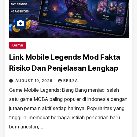
Game
Link Mobile Legends Mod Fakta
Risiko Dan Penjelasan Lengkap
AUGUST 10, 2026
BRILZA
Game Mobile Legends: Bang Bang menjadi salah
satu game MOBA paling populer di Indonesia dengan
jutaan pemain aktif setiap harinya. Popularitas yang
tinggi ini membuat berbagai istilah pencarian baru
bermunculan,…