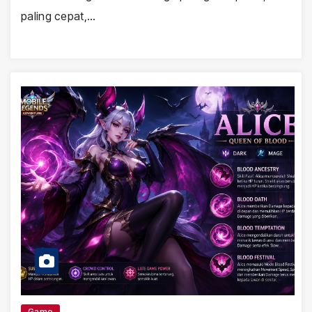
paling cepat,…
Game