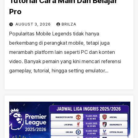
Tutorial Cara Main Dan Belajar
Pro
AUGUST 3, 2026
BRILZA
Popularitas Mobile Legends tidak hanya
berkembang di perangkat mobile, tetapi juga
merambah platform lain seperti PC dan konten
video. Banyak pemain yang kini mencari referensi
gameplay, tutorial, hingga setting emulator…