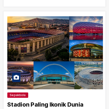
Sepakbola
Stadion Paling Ikonik Dunia