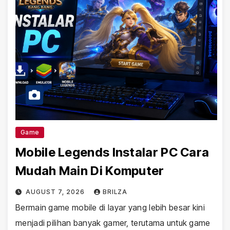
Game
Mobile Legends Instalar PC Cara
Mudah Main Di Komputer
AUGUST 7, 2026
BRILZA
Bermain game mobile di layar yang lebih besar kini
menjadi pilihan banyak gamer, terutama untuk game