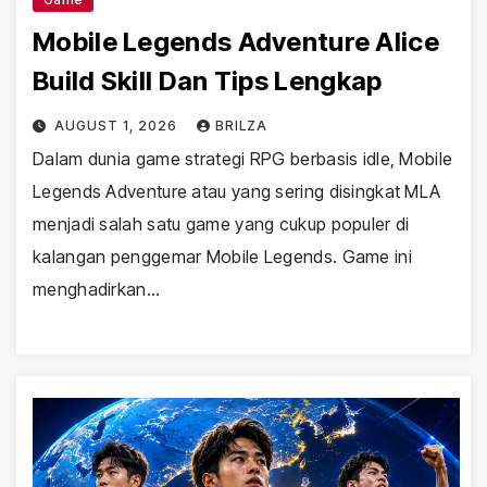
Mobile Legends Adventure Alice
Build Skill Dan Tips Lengkap
AUGUST 1, 2026
BRILZA
Dalam dunia game strategi RPG berbasis idle, Mobile
Legends Adventure atau yang sering disingkat MLA
menjadi salah satu game yang cukup populer di
kalangan penggemar Mobile Legends. Game ini
menghadirkan…