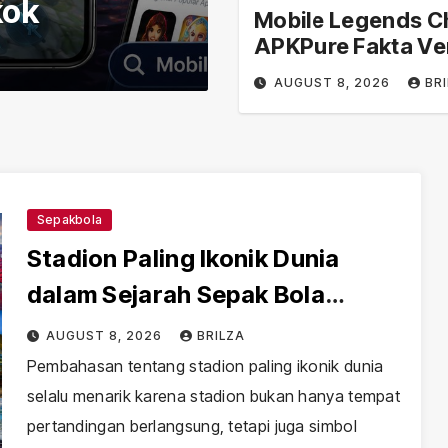
ern
Mudah Main D
Mobile Legends C
APKPure Fakta Ve
AUGUST 7, 2026
BRIL
Game Tiongkok
AUGUST 8, 2026
BR
Sepakbola
Stadion Paling Ikonik Dunia
dalam Sejarah Sepak Bola
Modern
AUGUST 8, 2026
BRILZA
Pembahasan tentang stadion paling ikonik dunia
selalu menarik karena stadion bukan hanya tempat
pertandingan berlangsung, tetapi juga simbol