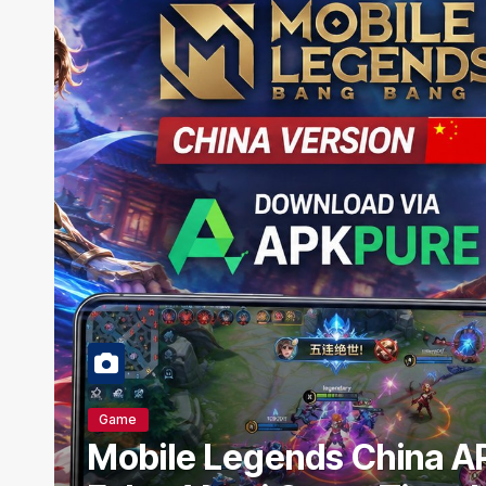
Sepakbola
Tim Dengan Rekor Tanda