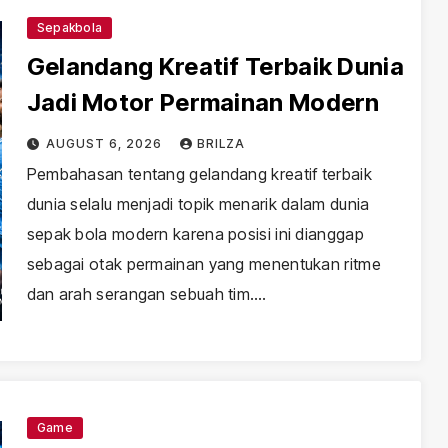
Sepakbola
Gelandang Kreatif Terbaik Dunia
Jadi Motor Permainan Modern
AUGUST 6, 2026
BRILZA
Pembahasan tentang gelandang kreatif terbaik
dunia selalu menjadi topik menarik dalam dunia
sepak bola modern karena posisi ini dianggap
sebagai otak permainan yang menentukan ritme
dan arah serangan sebuah tim.…
Game