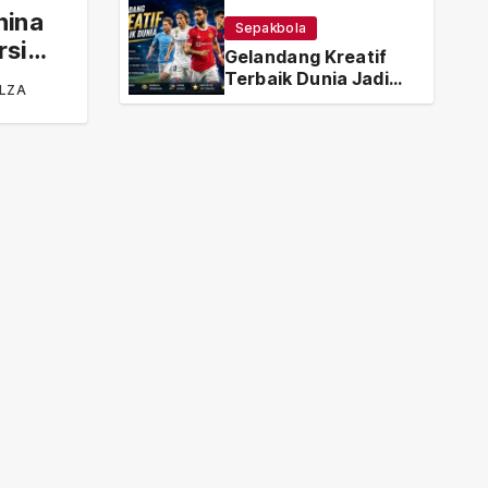
Komputer
i Komputer
Ja
hina
Sepakbola
rsi
ZA
AUG
Gelandang Kreatif
Terbaik Dunia Jadi
ILZA
Motor Permainan
Modern