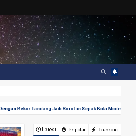
andang Jadi Sorotan Sepak Bola Modern
Mobile Legend
Latest
Popular
Trending