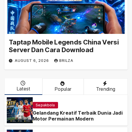
Taptap Mobile Legends China Versi
Server Dan Cara Download
AUGUST 6, 2026
BRILZA
Latest
Popular
Trending
Sepakbola
Gelandang Kreatif Terbaik Dunia Jadi
Motor Permainan Modern