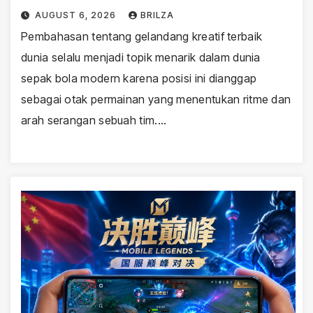
AUGUST 6, 2026
BRILZA
Pembahasan tentang gelandang kreatif terbaik
dunia selalu menjadi topik menarik dalam dunia
sepak bola modern karena posisi ini dianggap
sebagai otak permainan yang menentukan ritme dan
arah serangan sebuah tim.…