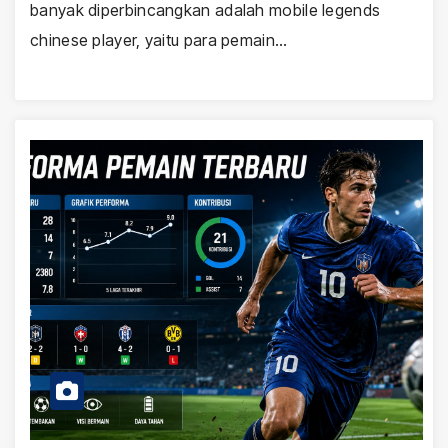
banyak diperbincangkan adalah mobile legends
chinese player, yaitu para pemain…