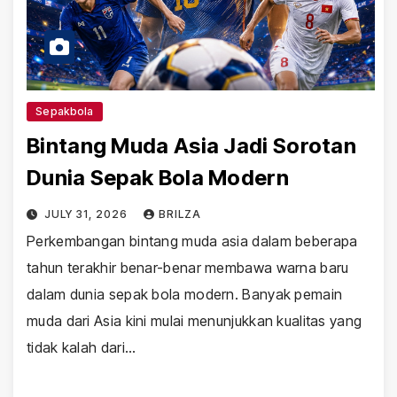
Sepakbola
Bintang Muda Asia Jadi Sorotan
Dunia Sepak Bola Modern
JULY 31, 2026
BRILZA
Perkembangan bintang muda asia dalam beberapa
tahun terakhir benar-benar membawa warna baru
dalam dunia sepak bola modern. Banyak pemain
muda dari Asia kini mulai menunjukkan kualitas yang
tidak kalah dari…