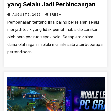
yang Selalu Jadi Perbincangan
AUGUST 5, 2026
BRILZA
Pembahasan tentang final paling bersejarah selalu
menjadi topik yang tidak pernah habis dibicarakan
oleh para pecinta sepak bola. Setiap era dalam
dunia olahraga ini selalu memiliki satu atau beberapa
pertandingan…