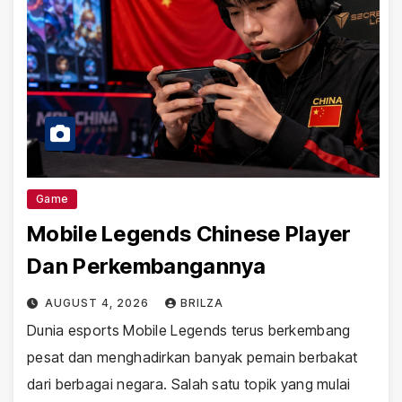
Game
Mobile Legends Chinese Player
Dan Perkembangannya
AUGUST 4, 2026
BRILZA
Dunia esports Mobile Legends terus berkembang
pesat dan menghadirkan banyak pemain berbakat
dari berbagai negara. Salah satu topik yang mulai