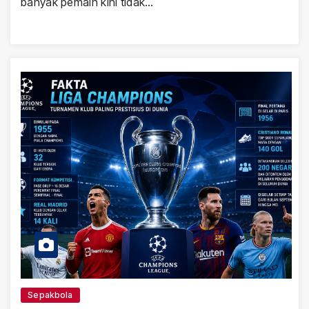
banyak pemain kini tidak…
Sepakbola