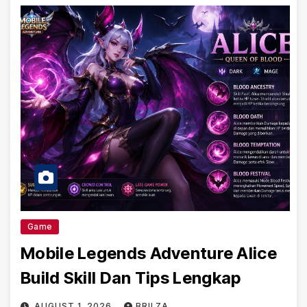
Game
Mobile Legends Adventure Alice
Build Skill Dan Tips Lengkap
AUGUST 1, 2026
BRILZA