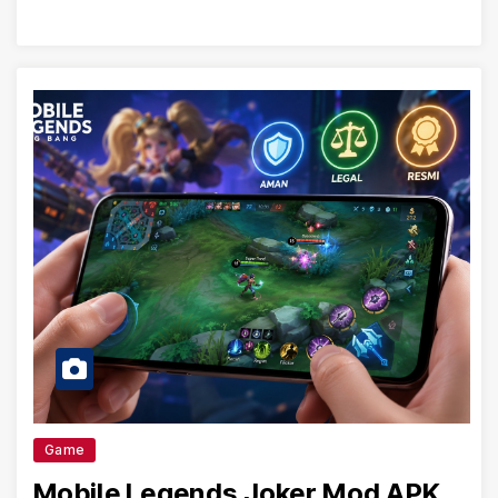
Game
Mobile Legends Joker Mod APK