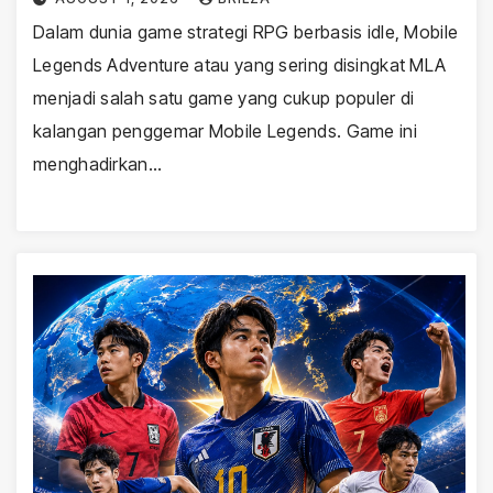
Dalam dunia game strategi RPG berbasis idle, Mobile
Legends Adventure atau yang sering disingkat MLA
menjadi salah satu game yang cukup populer di
kalangan penggemar Mobile Legends. Game ini
menghadirkan…