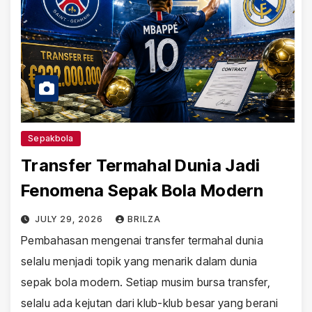
Sepakbola
Transfer Termahal Dunia Jadi
Fenomena Sepak Bola Modern
JULY 29, 2026
BRILZA
Pembahasan mengenai transfer termahal dunia
selalu menjadi topik yang menarik dalam dunia
sepak bola modern. Setiap musim bursa transfer,
selalu ada kejutan dari klub-klub besar yang berani