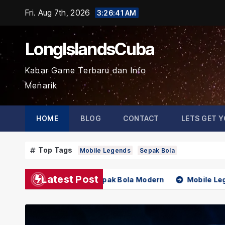
Skip
Fri. Aug 7th, 2026
3:26:43 AM
to
content
LongIslandsCuba
Kabar Game Terbaru dan Info
Menarik
HOME
BLOG
CONTACT
LETS GET Y
Top Tags
Mobile Legends
Sepak Bola
Latest Post
i Sorotan Sepak Bola Modern
Mobile Legends Instalar