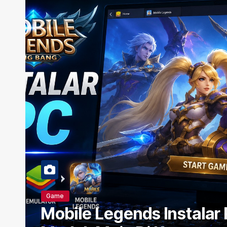
Sepakbola
Gelandang Kreatif Terba