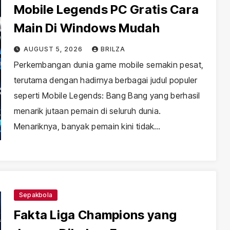
Mobile Legends PC Gratis Cara
Main Di Windows Mudah
AUGUST 5, 2026
BRILZA
Perkembangan dunia game mobile semakin pesat,
terutama dengan hadirnya berbagai judul populer
seperti Mobile Legends: Bang Bang yang berhasil
menarik jutaan pemain di seluruh dunia.
Menariknya, banyak pemain kini tidak…
Sepakbola
Fakta Liga Champions yang