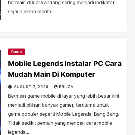
bermain di luar kandang sering menjadi indikator
sejauh mana mental…
Game
Mobile Legends Instalar PC Cara
Mudah Main Di Komputer
AUGUST 7, 2026
BRILZA
Bermain game mobile di layar yang lebih besar kini
menjadi pilihan banyak gamer, terutama untuk
game populer seperti Mobile Legends: Bang Bang.
Tidak sedikit pemain yang mencari cara mobile
legends…