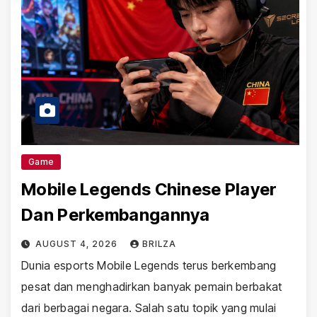
Game
Mobile Legends Chinese Player
Dan Perkembangannya
AUGUST 4, 2026
BRILZA
Dunia esports Mobile Legends terus berkembang
pesat dan menghadirkan banyak pemain berbakat
dari berbagai negara. Salah satu topik yang mulai