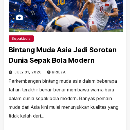
Sepakbola
Bintang Muda Asia Jadi Sorotan
Dunia Sepak Bola Modern
JULY 31, 2026
BRILZA
Perkembangan bintang muda asia dalam beberapa
tahun terakhir benar-benar membawa warna baru
dalam dunia sepak bola modern. Banyak pemain
muda dari Asia kini mulai menunjukkan kualitas yang
tidak kalah dari…