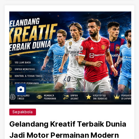
Sepakbola
Gelandang Kreatif Terbaik Dunia
Jadi Motor Permainan Modern