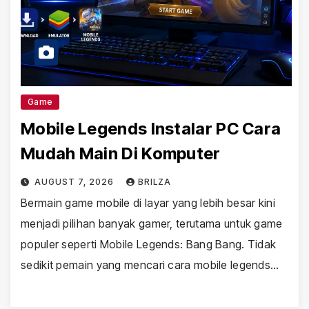
Game
Mobile Legends Instalar PC Cara
Mudah Main Di Komputer
AUGUST 7, 2026
BRILZA
Bermain game mobile di layar yang lebih besar kini
menjadi pilihan banyak gamer, terutama untuk game
populer seperti Mobile Legends: Bang Bang. Tidak
sedikit pemain yang mencari cara mobile legends…