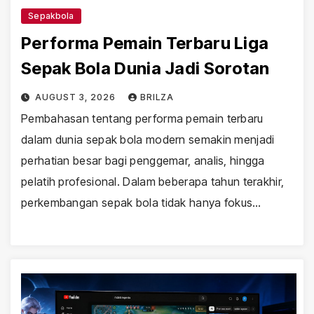
Sepakbola
Performa Pemain Terbaru Liga
Sepak Bola Dunia Jadi Sorotan
AUGUST 3, 2026
BRILZA
Pembahasan tentang performa pemain terbaru
dalam dunia sepak bola modern semakin menjadi
perhatian besar bagi penggemar, analis, hingga
pelatih profesional. Dalam beberapa tahun terakhir,
perkembangan sepak bola tidak hanya fokus…