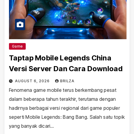
Game
Taptap Mobile Legends China
Versi Server Dan Cara Download
AUGUST 6, 2026
BRILZA
Fenomena game mobile terus berkembang pesat
dalam beberapa tahun terakhir, terutama dengan
hadirnya berbagai versi regional dari game populer
seperti Mobile Legends: Bang Bang. Salah satu topik
yang banyak dicari…