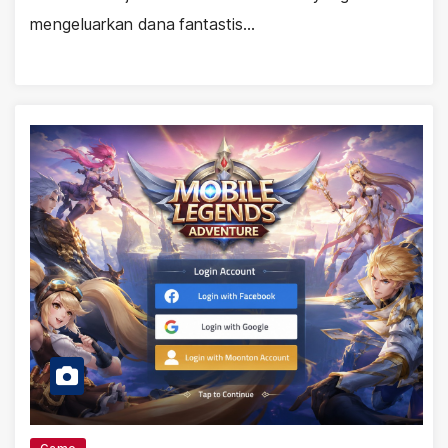
mengeluarkan dana fantastis…