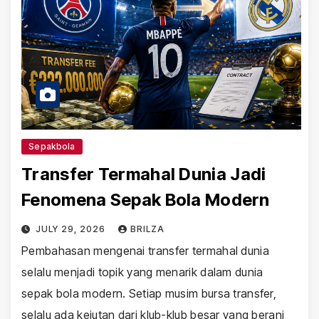
Sepakbola
Transfer Termahal Dunia Jadi
Fenomena Sepak Bola Modern
JULY 29, 2026
BRILZA
Pembahasan mengenai transfer termahal dunia
selalu menjadi topik yang menarik dalam dunia
sepak bola modern. Setiap musim bursa transfer,
selalu ada kejutan dari klub-klub besar yang berani