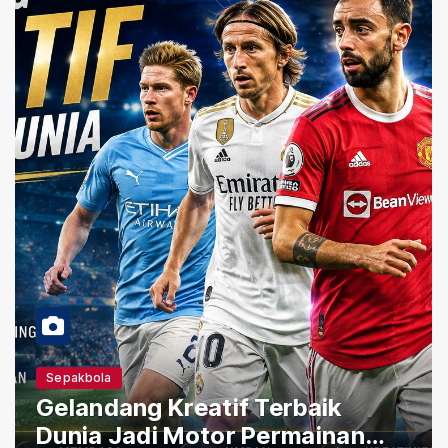
Game
Taptap Mobile Legends China
Versi Server Dan Cara