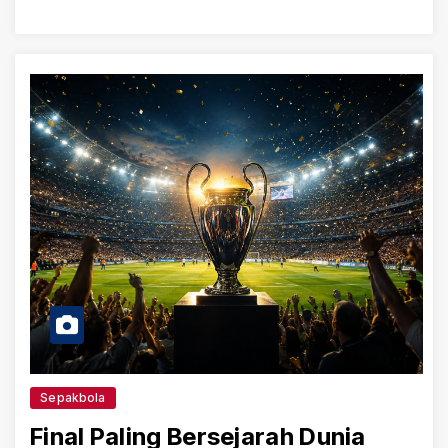
Sepakbola
Final Paling Bersejarah Dunia