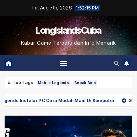
Skip
Fri. Aug 7th, 2026
1:52:17 PM
to
content
LongIslandsCuba
Kabar Game Terbaru dan Info Menarik
Top Tags
Mobile Legends
Sepak Bola
udah Main Di Komputer
Gelandang Kreatif Terbaik Duni