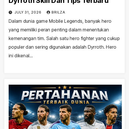
Dyrroth Skill Dan Tips Terbaru
JULY 31, 2026
BRILZA
Dalam dunia game Mobile Legends, banyak hero
yang memiliki peran penting dalam menentukan
kemenangan tim. Salah satu hero fighter yang cukup
populer dan sering digunakan adalah Dyrroth. Hero
ini dikenal…