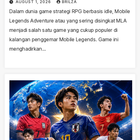
AUGUST 1, 2026
BRILZA
Dalam dunia game strategi RPG berbasis idle, Mobile
Legends Adventure atau yang sering disingkat MLA
menjadi salah satu game yang cukup populer di
kalangan penggemar Mobile Legends. Game ini
menghadirkan…