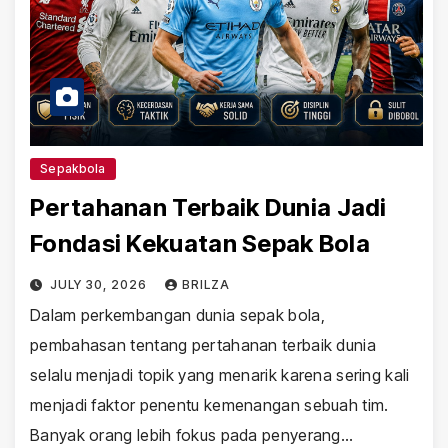
Sepakbola
Pertahanan Terbaik Dunia Jadi
Fondasi Kekuatan Sepak Bola
JULY 30, 2026
BRILZA
Dalam perkembangan dunia sepak bola,
pembahasan tentang pertahanan terbaik dunia
selalu menjadi topik yang menarik karena sering kali
menjadi faktor penentu kemenangan sebuah tim.
Banyak orang lebih fokus pada penyerang…