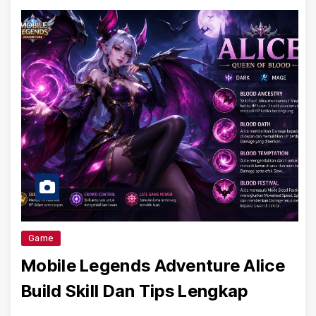
Game
Mobile Legends Adventure Alice
Build Skill Dan Tips Lengkap