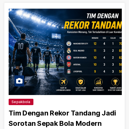
Sepakbola
Tim Dengan Rekor Tandang Jadi
Sorotan Sepak Bola Modern