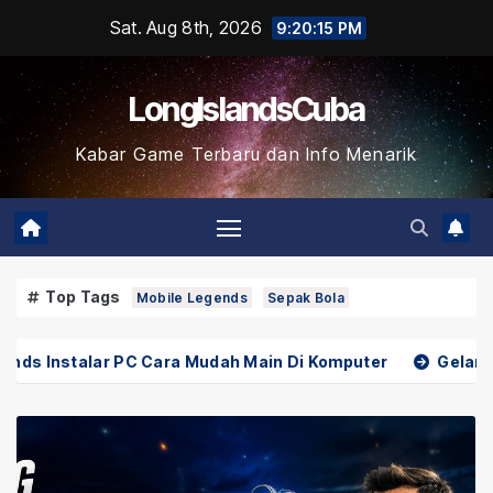
Skip
Sat. Aug 8th, 2026
9:20:17 PM
to
content
LongIslandsCuba
Kabar Game Terbaru dan Info Menarik
Top Tags
Mobile Legends
Sepak Bola
 Mudah Main Di Komputer
Gelandang Kreatif Terbaik Du