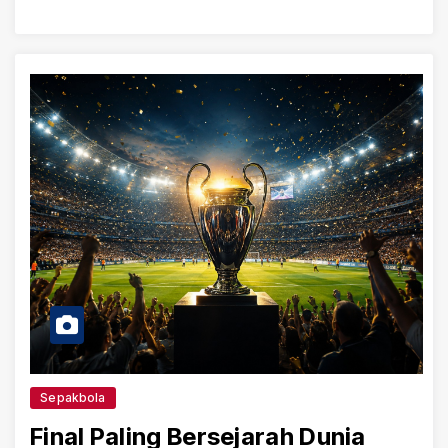
Sepakbola
Final Paling Bersejarah Dunia