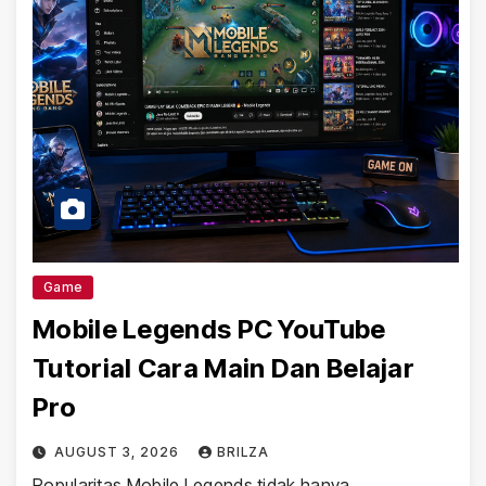
Game
Mobile Legends PC YouTube
Tutorial Cara Main Dan Belajar
Pro
AUGUST 3, 2026
BRILZA
Popularitas Mobile Legends tidak hanya