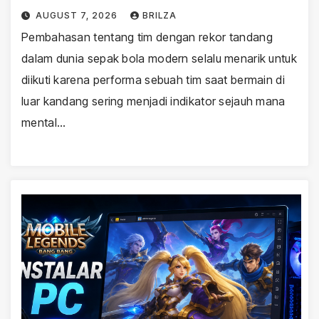
AUGUST 7, 2026
BRILZA
Pembahasan tentang tim dengan rekor tandang
dalam dunia sepak bola modern selalu menarik untuk
diikuti karena performa sebuah tim saat bermain di
luar kandang sering menjadi indikator sejauh mana
mental…