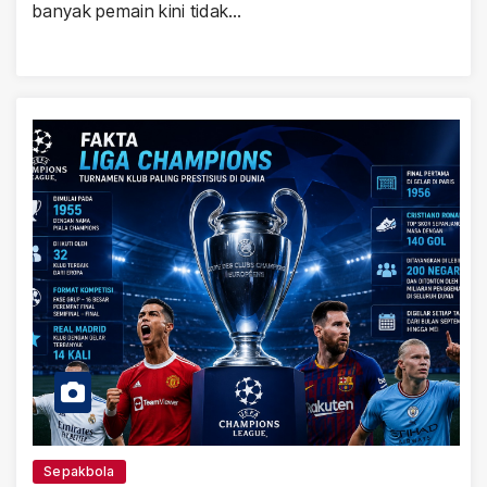
banyak pemain kini tidak…
Sepakbola