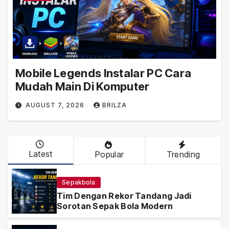
Mobile Legends Instalar PC Cara
Mudah Main Di Komputer
AUGUST 7, 2026
BRILZA
Latest
Popular
Trending
Sepakbola
Tim Dengan Rekor Tandang Jadi
Sorotan Sepak Bola Modern