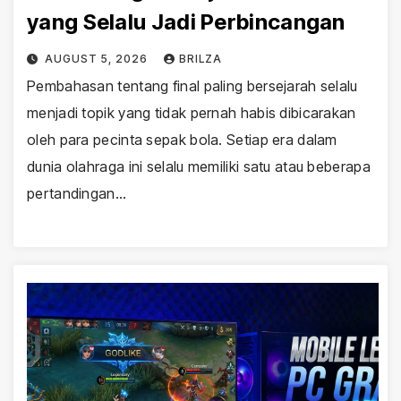
yang Selalu Jadi Perbincangan
AUGUST 5, 2026
BRILZA
Pembahasan tentang final paling bersejarah selalu
menjadi topik yang tidak pernah habis dibicarakan
oleh para pecinta sepak bola. Setiap era dalam
dunia olahraga ini selalu memiliki satu atau beberapa
pertandingan…