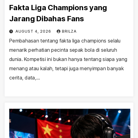
Fakta Liga Champions yang
Jarang Dibahas Fans
AUGUST 4, 2026
BRILZA
Pembahasan tentang fakta liga champions selalu
menarik perhatian pecinta sepak bola di seluruh
dunia. Kompetisi ini bukan hanya tentang siapa yang
menang atau kalah, tetapi juga menyimpan banyak
cerita, data,…