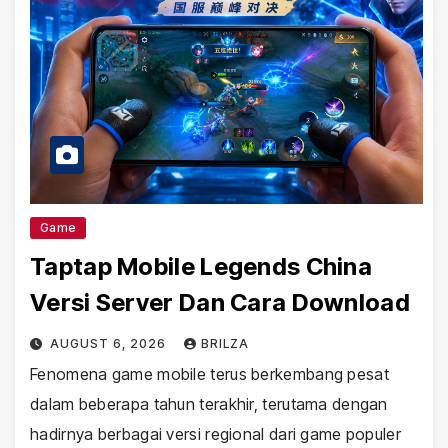
Game
Taptap Mobile Legends China
Versi Server Dan Cara Download
AUGUST 6, 2026
BRILZA
Fenomena game mobile terus berkembang pesat
dalam beberapa tahun terakhir, terutama dengan
hadirnya berbagai versi regional dari game populer