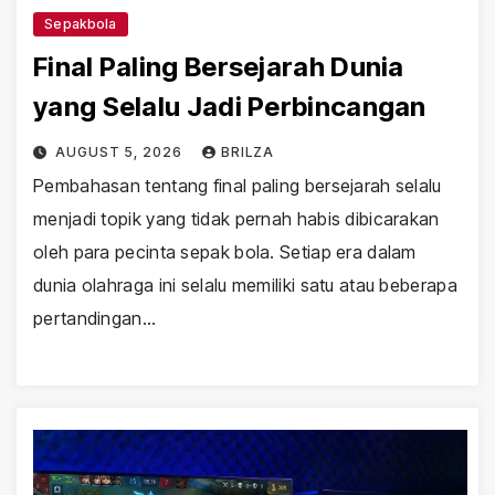
Sepakbola
Final Paling Bersejarah Dunia
yang Selalu Jadi Perbincangan
AUGUST 5, 2026
BRILZA
Pembahasan tentang final paling bersejarah selalu
menjadi topik yang tidak pernah habis dibicarakan
oleh para pecinta sepak bola. Setiap era dalam
dunia olahraga ini selalu memiliki satu atau beberapa
pertandingan…