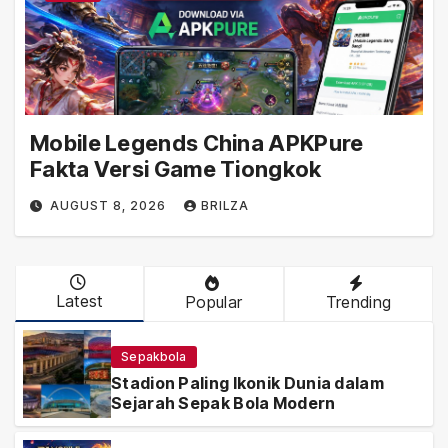
Mobile Legends China APKPure
Fakta Versi Game Tiongkok
AUGUST 8, 2026
BRILZA
Latest
Popular
Trending
Sepakbola
Stadion Paling Ikonik Dunia dalam
Sejarah Sepak Bola Modern