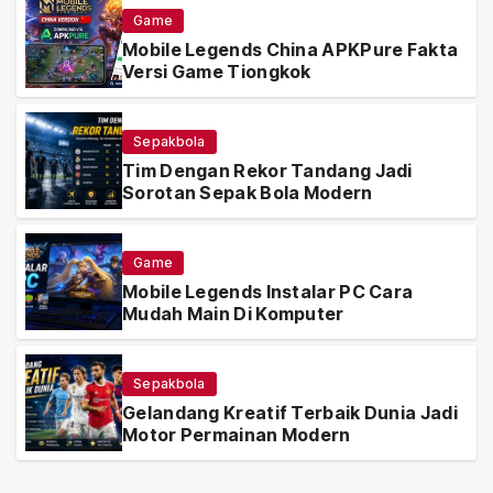
Game
Mobile Legends China APKPure Fakta
Versi Game Tiongkok
Sepakbola
Tim Dengan Rekor Tandang Jadi
Sorotan Sepak Bola Modern
Game
Mobile Legends Instalar PC Cara
Mudah Main Di Komputer
Sepakbola
Gelandang Kreatif Terbaik Dunia Jadi
Motor Permainan Modern