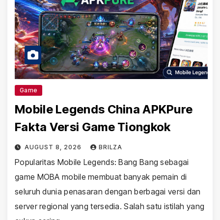
Game
Mobile Legends China APKPure
Fakta Versi Game Tiongkok
AUGUST 8, 2026
BRILZA
Popularitas Mobile Legends: Bang Bang sebagai
game MOBA mobile membuat banyak pemain di
seluruh dunia penasaran dengan berbagai versi dan
server regional yang tersedia. Salah satu istilah yang