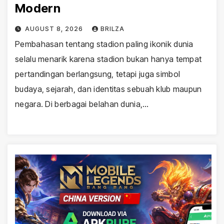
Modern
AUGUST 8, 2026
BRILZA
Pembahasan tentang stadion paling ikonik dunia
selalu menarik karena stadion bukan hanya tempat
pertandingan berlangsung, tetapi juga simbol
budaya, sejarah, dan identitas sebuah klub maupun
negara. Di berbagai belahan dunia,…