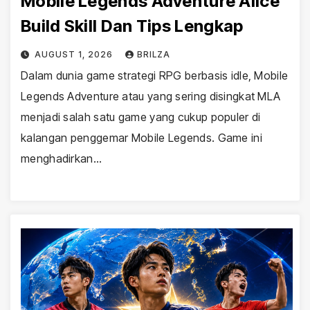
Mobile Legends Adventure Alice
Build Skill Dan Tips Lengkap
AUGUST 1, 2026
BRILZA
Dalam dunia game strategi RPG berbasis idle, Mobile
Legends Adventure atau yang sering disingkat MLA
menjadi salah satu game yang cukup populer di
kalangan penggemar Mobile Legends. Game ini
menghadirkan…