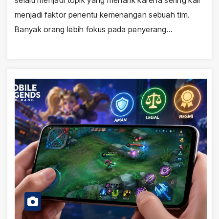
selalu menjadi topik yang menarik karena sering kali
menjadi faktor penentu kemenangan sebuah tim.
Banyak orang lebih fokus pada penyerang…