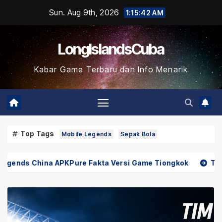
Skip
Sun. Aug 9th, 2026
1:15:45 AM
to
content
LongIslandsCuba
Kabar Game Terbaru dan Info Menarik
Top Tags
Mobile Legends
Sepak Bola
ta Versi Game Tiongkok
Tim Dengan Rekor Tandang Jad