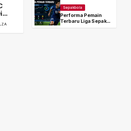
nnya
Sep
C
Sepakbola
i
ZA
AUG
Performa Pemain
Terbaru Liga Sepak
LZA
Bola Dunia Jadi
Sorotan