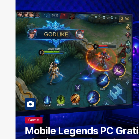
Sepakbola
n
Fakta Liga Champions y