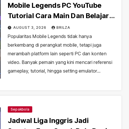
Mobile Legends PC YouTube
Tutorial Cara Main Dan Belajar
Pro
AUGUST 3, 2026
BRILZA
Popularitas Mobile Legends tidak hanya
berkembang di perangkat mobile, tetapi juga
merambah platform lain seperti PC dan konten
video. Banyak pemain yang kini mencari referensi
gameplay, tutorial, hingga setting emulator…
Sepakbola
Jadwal Liga Inggris Jadi