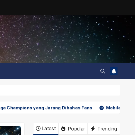
yang Jarang Dibahas Fans
Mobile Legends Chinese Pl
Latest
Popular
Trending