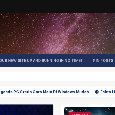
OUR NEW SITE UP AND RUNNING IN NO TIME!
PIN POSTS
is Cara Main Di Windows Mudah
Fakta Liga Champions 
Sepakbola