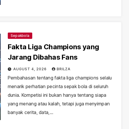
Sepakbola
Fakta Liga Champions yang
Jarang Dibahas Fans
AUGUST 4, 2026
BRILZA
Pembahasan tentang fakta liga champions selalu
menarik perhatian pecinta sepak bola di seluruh
dunia. Kompetisi ini bukan hanya tentang siapa
yang menang atau kalah, tetapi juga menyimpan
banyak cerita, data,…