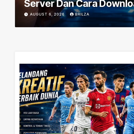
Selalu Jadi Perbincanga
AUGUST 5, 2026
BRILZA