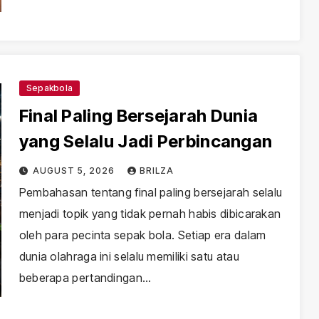
Sepakbola
Final Paling Bersejarah Dunia
yang Selalu Jadi Perbincangan
AUGUST 5, 2026
BRILZA
Pembahasan tentang final paling bersejarah selalu
menjadi topik yang tidak pernah habis dibicarakan
oleh para pecinta sepak bola. Setiap era dalam
dunia olahraga ini selalu memiliki satu atau
beberapa pertandingan…