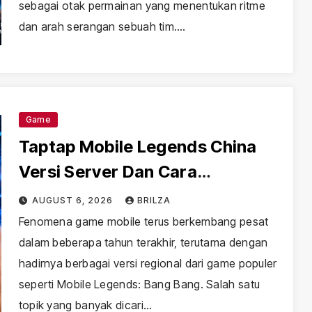
sebagai otak permainan yang menentukan ritme
dan arah serangan sebuah tim.…
Game
Taptap Mobile Legends China
Versi Server Dan Cara
Download
AUGUST 6, 2026
BRILZA
Fenomena game mobile terus berkembang pesat
dalam beberapa tahun terakhir, terutama dengan
hadirnya berbagai versi regional dari game populer
seperti Mobile Legends: Bang Bang. Salah satu
topik yang banyak dicari…