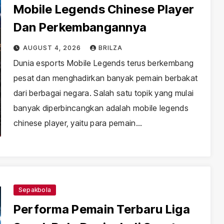
Mobile Legends Chinese Player
Dan Perkembangannya
AUGUST 4, 2026
BRILZA
Dunia esports Mobile Legends terus berkembang
pesat dan menghadirkan banyak pemain berbakat
dari berbagai negara. Salah satu topik yang mulai
banyak diperbincangkan adalah mobile legends
chinese player, yaitu para pemain…
Sepakbola
Performa Pemain Terbaru Liga