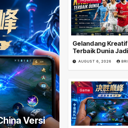
Gelandang Kreatif
Terbaik Dunia Jad
Motor Permainan
AUGUST 6, 2026
BR
Modern
Game
Game
Dunia yang
Mobile Legend