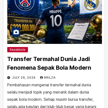
Sepakbola
Transfer Termahal Dunia Jadi
Fenomena Sepak Bola Modern
JULY 29, 2026
BRILZA
Pembahasan mengenai transfer termahal dunia
selalu menjadi topik yang menarik dalam dunia
sepak bola modern. Setiap musim bursa transfer,
selalu ada kejutan dari klub-klub besar yang berani