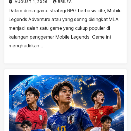
AUGUST 1, 2026
BRILZA
Dalam dunia game strategi RPG berbasis idle, Mobile
Legends Adventure atau yang sering disingkat MLA
menjadi salah satu game yang cukup populer di
kalangan penggemar Mobile Legends. Game ini
menghadirkan…