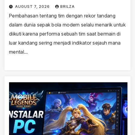
AUGUST 7, 2026
BRILZA
Pembahasan tentang tim dengan rekor tandang
dalam dunia sepak bola modern selalu menarik untuk
diikuti karena performa sebuah tim saat bermain di
luar kandang sering menjadi indikator sejauh mana
mental…