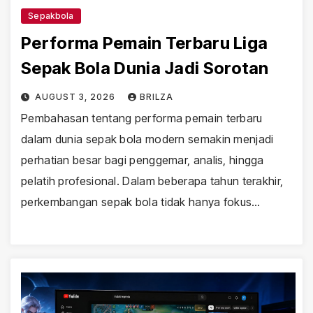
Sepakbola
Performa Pemain Terbaru Liga
Sepak Bola Dunia Jadi Sorotan
AUGUST 3, 2026
BRILZA
Pembahasan tentang performa pemain terbaru
dalam dunia sepak bola modern semakin menjadi
perhatian besar bagi penggemar, analis, hingga
pelatih profesional. Dalam beberapa tahun terakhir,
perkembangan sepak bola tidak hanya fokus…