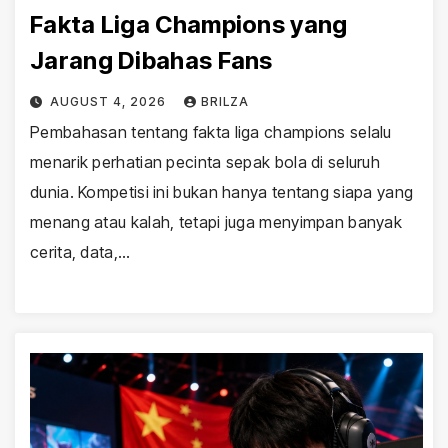
Fakta Liga Champions yang
Jarang Dibahas Fans
AUGUST 4, 2026
BRILZA
Pembahasan tentang fakta liga champions selalu
menarik perhatian pecinta sepak bola di seluruh
dunia. Kompetisi ini bukan hanya tentang siapa yang
menang atau kalah, tetapi juga menyimpan banyak
cerita, data,…