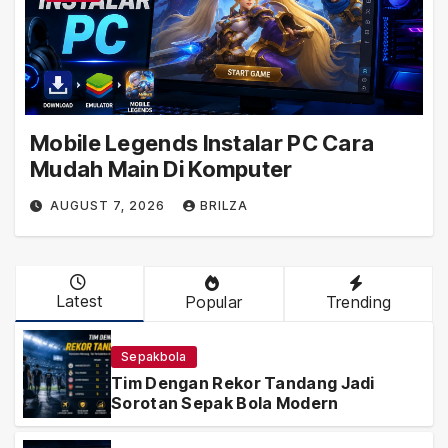
Mobile Legends Instalar PC Cara
Mudah Main Di Komputer
AUGUST 7, 2026
BRILZA
Latest
Popular
Trending
Sepakbola
Tim Dengan Rekor Tandang Jadi
Sorotan Sepak Bola Modern