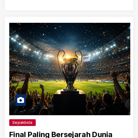
Sepakbola
Final Paling Bersejarah Dunia