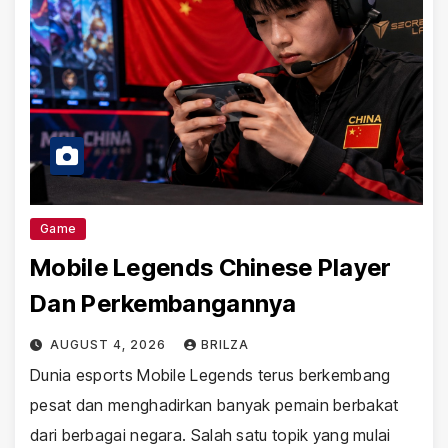
Game
Mobile Legends Chinese Player
Dan Perkembangannya
AUGUST 4, 2026
BRILZA
Dunia esports Mobile Legends terus berkembang
pesat dan menghadirkan banyak pemain berbakat
dari berbagai negara. Salah satu topik yang mulai