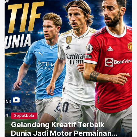
Game
Taptap Mobile Legends China
Versi Server Dan Cara