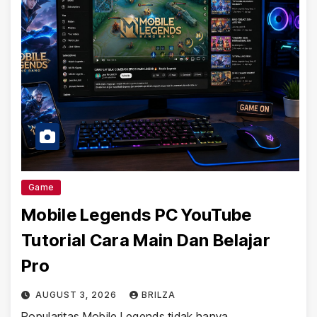
Game
Mobile Legends PC YouTube
Tutorial Cara Main Dan Belajar
Pro
AUGUST 3, 2026
BRILZA
Popularitas Mobile Legends tidak hanya