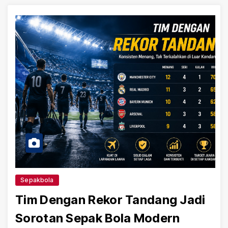
Sepakbola
Tim Dengan Rekor Tandang Jadi
Sorotan Sepak Bola Modern