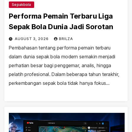
Sepakbola
Performa Pemain Terbaru Liga
Sepak Bola Dunia Jadi Sorotan
AUGUST 3, 2026
BRILZA
Pembahasan tentang performa pemain terbaru
dalam dunia sepak bola modern semakin menjadi
perhatian besar bagi penggemar, analis, hingga
pelatih profesional. Dalam beberapa tahun terakhir,
perkembangan sepak bola tidak hanya fokus…