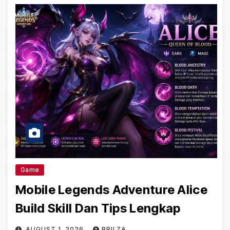
Game
Mobile Legends Adventure Alice
Build Skill Dan Tips Lengkap
AUGUST 1, 2026
BRILZA