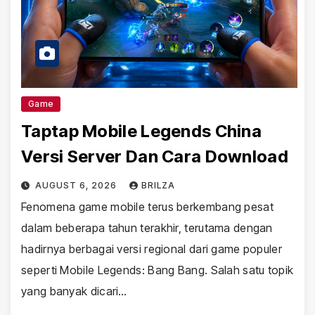
Game
Taptap Mobile Legends China
Versi Server Dan Cara Download
AUGUST 6, 2026
BRILZA
Fenomena game mobile terus berkembang pesat
dalam beberapa tahun terakhir, terutama dengan
hadirnya berbagai versi regional dari game populer
seperti Mobile Legends: Bang Bang. Salah satu topik
yang banyak dicari…