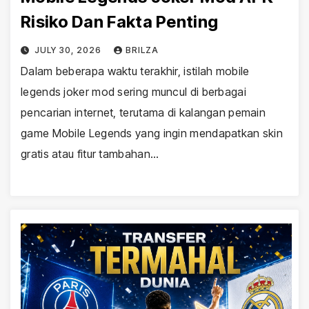
Risiko Dan Fakta Penting
JULY 30, 2026
BRILZA
Dalam beberapa waktu terakhir, istilah mobile
legends joker mod sering muncul di berbagai
pencarian internet, terutama di kalangan pemain
game Mobile Legends yang ingin mendapatkan skin
gratis atau fitur tambahan…