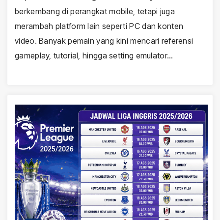
berkembang di perangkat mobile, tetapi juga
merambah platform lain seperti PC dan konten
video. Banyak pemain yang kini mencari referensi
gameplay, tutorial, hingga setting emulator…