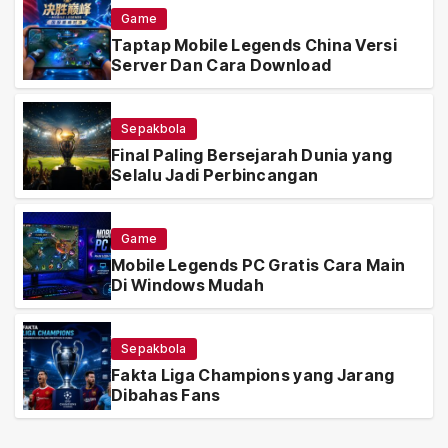
Game
Taptap Mobile Legends China Versi
Server Dan Cara Download
Sepakbola
Final Paling Bersejarah Dunia yang
Selalu Jadi Perbincangan
Game
Mobile Legends PC Gratis Cara Main
Di Windows Mudah
Sepakbola
Fakta Liga Champions yang Jarang
Dibahas Fans