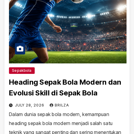
Sepakbola
Heading Sepak Bola Modern dan
Evolusi Skill di Sepak Bola
JULY 28, 2026
BRILZA
Dalam dunia sepak bola modern, kemampuan
heading sepak bola modern menjadi salah satu
teknik yang sangat penting dan sering menentukan