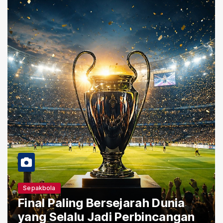
Game
Mobile Legends PC Gratis Cara
Main Di Windows Mudah