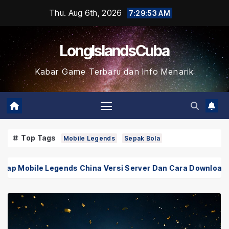
Skip
Thu. Aug 6th, 2026
7:29:55 AM
to
content
LongIslandsCuba
Kabar Game Terbaru dan Info Menarik
Top Tags
Mobile Legends
Sepak Bola
ersi Server Dan Cara Download
Final Paling Bersejara