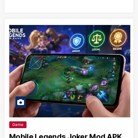
Game
Mobile Legends Joker Mod APK