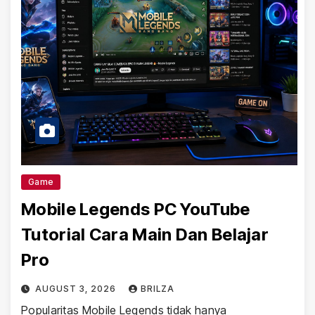
Game
Mobile Legends PC YouTube
Tutorial Cara Main Dan Belajar
Pro
AUGUST 3, 2026
BRILZA
Popularitas Mobile Legends tidak hanya